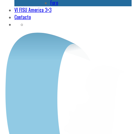
Foro
VI FISU America 3×3
Contacto