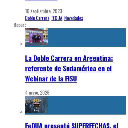
10 septiembre, 2023
Doble Carrera
,
FEDUA
,
Novedades
Recent
La Doble Carrera en Argentina:
referente de Sudamérica en el
Webinar de la FISU
4 mayo, 2026
FeDUA presentó SUPERFECHAS, el