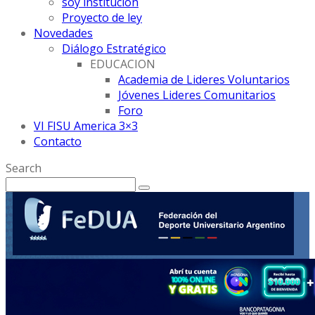
soy institución
Proyecto de ley
Novedades
Diálogo Estratégico
EDUCACION
Academia de Lideres Voluntarios
Jóvenes Lideres Comunitarios
Foro
VI FISU America 3×3
Contacto
Search