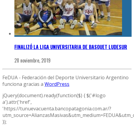
FINALIZÓ LA LIGA UNIVERSITARIA DE BASQUET LUDESUR
28 noviembre, 2019
FeDUA - Federación del Deporte Universitario Argentino
funciona gracias a
WordPress
jQuery(document).ready(function($) { $('#logo
a').attr('href',
'https://tunuevacuenta.bancopatagonia.com.ar/?
utm_source=AlianzasMasivas&utm_medium=FEDUA&utm_c
});