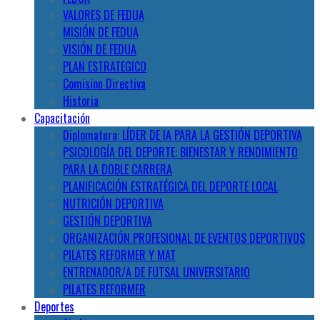
VALORES DE FEDUA
MISIÓN DE FEDUA
VISIÓN DE FEDUA
PLAN ESTRATEGICO
Comision Directiva
Historia
Capacitación
Diplomatura: LÍDER DE IA PARA LA GESTIÓN DEPORTIVA
PSICOLOGÍA DEL DEPORTE: BIENESTAR Y RENDIMIENTO
PARA LA DOBLE CARRERA
PLANIFICACIÓN ESTRATÉGICA DEL DEPORTE LOCAL
NUTRICIÓN DEPORTIVA
GESTIÓN DEPORTIVA
ORGANIZACIÓN PROFESIONAL DE EVENTOS DEPORTIVOS
PILATES REFORMER Y MAT
ENTRENADOR/A DE FUTSAL UNIVERSITARIO
PILATES REFORMER
Deportes