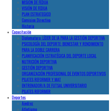
MISIÓN DE FEDUA
VISIÓN DE FEDUA
PLAN ESTRATEGICO
Comision Directiva
Historia
Capacitación
Diplomatura: LÍDER DE IA PARA LA GESTIÓN DEPORTIVA
PSICOLOGÍA DEL DEPORTE: BIENESTAR Y RENDIMIENTO
PARA LA DOBLE CARRERA
PLANIFICACIÓN ESTRATÉGICA DEL DEPORTE LOCAL
NUTRICIÓN DEPORTIVA
GESTIÓN DEPORTIVA
ORGANIZACIÓN PROFESIONAL DE EVENTOS DEPORTIVOS
PILATES REFORMER Y MAT
ENTRENADOR/A DE FUTSAL UNIVERSITARIO
PILATES REFORMER
Deportes
Ajedrez
Atletismo