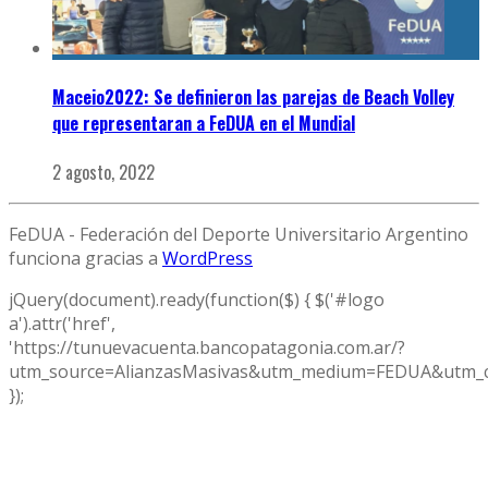
Maceio2022: Se definieron las parejas de Beach Volley
que representaran a FeDUA en el Mundial
2 agosto, 2022
FeDUA - Federación del Deporte Universitario Argentino
funciona gracias a
WordPress
jQuery(document).ready(function($) { $('#logo
a').attr('href',
'https://tunuevacuenta.bancopatagonia.com.ar/?
utm_source=AlianzasMasivas&utm_medium=FEDUA&utm_c
});