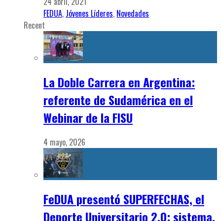
24 abril, 2021
FEDUA
,
Jóvenes Líderes
,
Novedades
Recent
La Doble Carrera en Argentina:
referente de Sudamérica en el
Webinar de la FISU
4 mayo, 2026
FeDUA presentó SUPERFECHAS, el
Deporte Universitario 2.0: sistema,