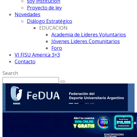
soy institución
Proyecto de ley
Novedades
Diálogo Estratégico
EDUCACION
Academia de Lideres Voluntarios
Jóvenes Lideres Comunitarios
Foro
VI FISU America 3×3
Contacto
Search