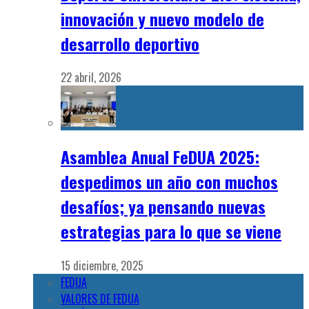
innovación y nuevo modelo de
desarrollo deportivo
22 abril, 2026
Asamblea Anual FeDUA 2025:
despedimos un año con muchos
desafíos; ya pensando nuevas
estrategias para lo que se viene
15 diciembre, 2025
FEDUA
VALORES DE FEDUA