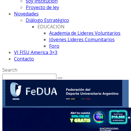
soy institución
Proyecto de ley
Novedades
Diálogo Estratégico
EDUCACION
Academia de Lideres Voluntarios
Jóvenes Lideres Comunitarios
Foro
VI FISU America 3×3
Contacto
Search