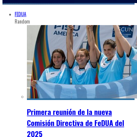
FEDUA
Random
Primera reunión de la nueva
Comisión Directiva de FeDUA del
2025