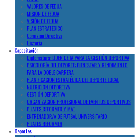
VALORES DE FEDUA
MISIÓN DE FEDUA
VISIÓN DE FEDUA
PLAN ESTRATEGICO
Comision Directiva
Historia
Capacitación
Diplomatura: LÍDER DE IA PARA LA GESTIÓN DEPORTIVA
PSICOLOGÍA DEL DEPORTE: BIENESTAR Y RENDIMIENTO
PARA LA DOBLE CARRERA
PLANIFICACIÓN ESTRATÉGICA DEL DEPORTE LOCAL
NUTRICIÓN DEPORTIVA
GESTIÓN DEPORTIVA
ORGANIZACIÓN PROFESIONAL DE EVENTOS DEPORTIVOS
PILATES REFORMER Y MAT
ENTRENADOR/A DE FUTSAL UNIVERSITARIO
PILATES REFORMER
Deportes