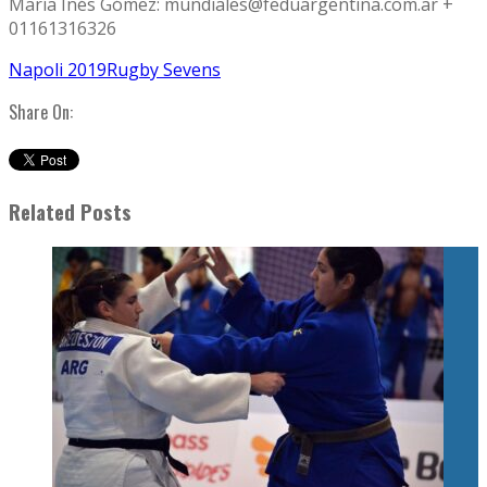
María Inés Gómez: mundiales@feduargentina.com.ar +
01161316326
Napoli 2019
Rugby Sevens
Share On:
Related Posts