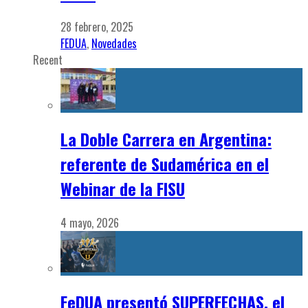
28 febrero, 2025
FEDUA
,
Novedades
Recent
La Doble Carrera en Argentina:
referente de Sudamérica en el
Webinar de la FISU
4 mayo, 2026
FeDUA presentó SUPERFECHAS, el