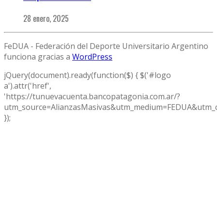
28 enero, 2025
FeDUA - Federación del Deporte Universitario Argentino
funciona gracias a
WordPress
jQuery(document).ready(function($) { $('#logo
a').attr('href',
'https://tunuevacuenta.bancopatagonia.com.ar/?
utm_source=AlianzasMasivas&utm_medium=FEDUA&utm_c
});