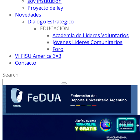
soy institución
Proyecto de ley
Novedades
Diálogo Estratégico
EDUCACION
Academia de Lideres Voluntarios
Jóvenes Lideres Comunitarios
Foro
VI FISU America 3×3
Contacto
Search