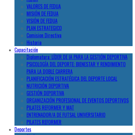
VALORES DE FEDUA
MISIÓN DE FEDUA
VISIÓN DE FEDUA
PLAN ESTRATEGICO
Comision Directiva
Historia
Capacitación
Diplomatura: LÍDER DE IA PARA LA GESTIÓN DEPORTIVA
PSICOLOGÍA DEL DEPORTE: BIENESTAR Y RENDIMIENTO
PARA LA DOBLE CARRERA
PLANIFICACIÓN ESTRATÉGICA DEL DEPORTE LOCAL
NUTRICIÓN DEPORTIVA
GESTIÓN DEPORTIVA
ORGANIZACIÓN PROFESIONAL DE EVENTOS DEPORTIVOS
PILATES REFORMER Y MAT
ENTRENADOR/A DE FUTSAL UNIVERSITARIO
PILATES REFORMER
Deportes