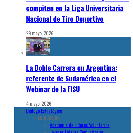
compiten en la Liga Universitaria
Nacional de Tiro Deportivo
29 mayo, 2026
La Doble Carrera en Argentina:
referente de Sudamérica en el
Webinar de la FISU
4 mayo, 2026
Diálogo Estratégico
EDUCACION
Academia de Lideres Voluntarios
Jóvenes Lideres Comunitarios