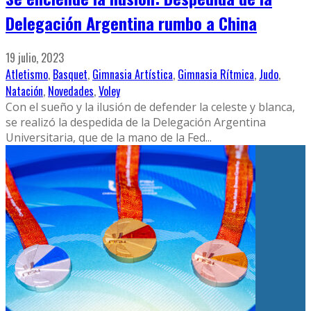
Delegación Argentina rumbo a China
19 julio, 2023
Atletismo
,
Basquet
,
Gimnasia Artística
,
Gimnasia Rítmica
,
Judo
,
Natación
,
Novedades
,
Voley
Con el sueño y la ilusión de defender la celeste y blanca,
se realizó la despedida de la Delegación Argentina
Universitaria, que de la mano de la Fed
...