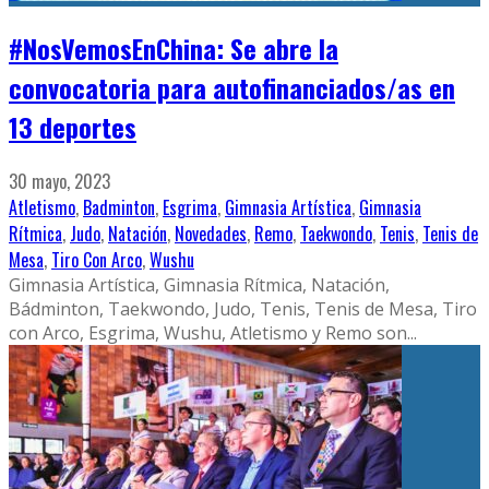
#NosVemosEnChina: Se abre la
convocatoria para autofinanciados/as en
13 deportes
30 mayo, 2023
Atletismo
,
Badminton
,
Esgrima
,
Gimnasia Artística
,
Gimnasia
Rítmica
,
Judo
,
Natación
,
Novedades
,
Remo
,
Taekwondo
,
Tenis
,
Tenis de
Mesa
,
Tiro Con Arco
,
Wushu
Gimnasia Artística, Gimnasia Rítmica, Natación,
Bádminton, Taekwondo, Judo, Tenis, Tenis de Mesa, Tiro
con Arco, Esgrima, Wushu, Atletismo y Remo son
...