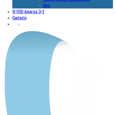
Foro
VI FISU America 3×3
Contacto