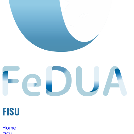
FISU
Home