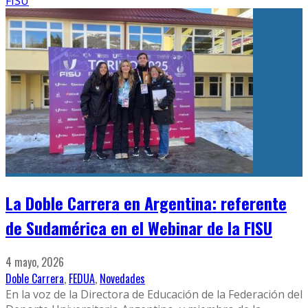
FISU
La Doble Carrera en Argentina: referente
de Sudamérica en el Webinar de la FISU
4 mayo, 2026
Doble Carrera
,
FEDUA
,
Novedades
En la voz de la Directora de Educación de la Federación del