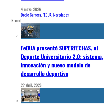
4 mayo, 2026
Doble Carrera
,
FEDUA
,
Novedades
Recent
FeDUA presentó SUPERFECHAS, el
Deporte Universitario 2.0: sistema,
innovación y nuevo modelo de
desarrollo deportivo
22 abril, 2026