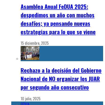
Asamblea Anual FeDUA 2025:
despedimos un año con muchos
desafíos; ya pensando nuevas
estrategias para lo que se viene
15 diciembre, 2025
Rechazo a la decisión del Gobierno
Nacional de NO organizar los JUAR
por segundo año consecutivo
10 julio, 2025
FEDUA