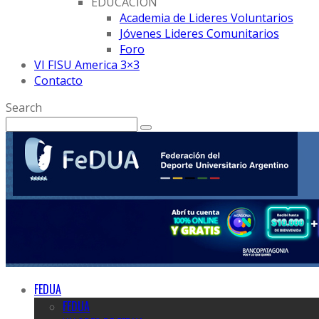
EDUCACION
Academia de Lideres Voluntarios
Jóvenes Lideres Comunitarios
Foro
VI FISU America 3×3
Contacto
Search
FEDUA
FEDUA