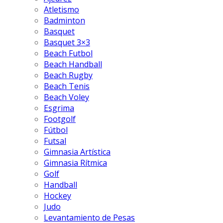
Atletismo
Badminton
Basquet
Basquet 3×3
Beach Futbol
Beach Handball
Beach Rugby
Beach Tenis
Beach Voley
Esgrima
Footgolf
Fútbol
Futsal
Gimnasia Artística
Gimnasia Rítmica
Golf
Handball
Hockey
Judo
Levantamiento de Pesas