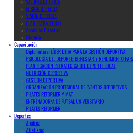
VALORES DE FEDUA
MISIÓN DE FEDUA
VISIÓN DE FEDUA
PLAN ESTRATEGICO
Comision Directiva
Historia
Capacitación
Diplomatura: LÍDER DE IA PARA LA GESTIÓN DEPORTIVA
PSICOLOGÍA DEL DEPORTE: BIENESTAR Y RENDIMIENTO PAR
PLANIFICACIÓN ESTRATÉGICA DEL DEPORTE LOCAL
NUTRICIÓN DEPORTIVA
GESTIÓN DEPORTIVA
ORGANIZACIÓN PROFESIONAL DE EVENTOS DEPORTIVOS
PILATES REFORMER Y MAT
ENTRENADOR/A DE FUTSAL UNIVERSITARIO
PILATES REFORMER
Deportes
Ajedrez
Atletismo