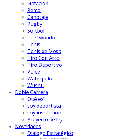
Natación
Remo
Canotaje
Rugby
Softbol
Taekwondo
Tenis
Tenis de Mesa
Tiro Con Arco
Tiro Deportivo
Voley
Waterpolo
Wushu
Doble Carrera
Qué es?
soy deportista
soy institución
Proyecto de ley
Novedades
Diálogo Estratégico