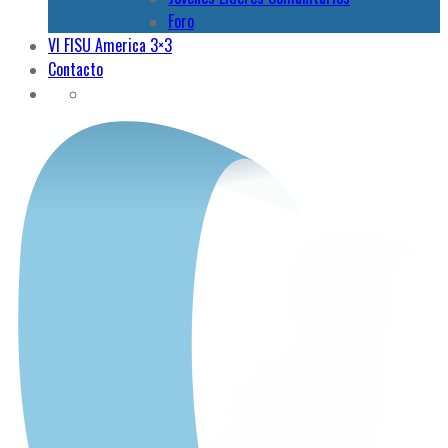
Foro
VI FISU America 3×3
Contacto