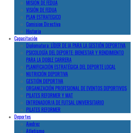
MISIÓN DE FEDUA
VISIÓN DE FEDUA
PLAN ESTRATEGICO
Comision Directiva
Historia
Capacitación
Diplomatura: LÍDER DE IA PARA LA GESTIÓN DEPORTIVA
PSICOLOGÍA DEL DEPORTE: BIENESTAR Y RENDIMIENTO
PARA LA DOBLE CARRERA
PLANIFICACIÓN ESTRATÉGICA DEL DEPORTE LOCAL
NUTRICIÓN DEPORTIVA
GESTIÓN DEPORTIVA
ORGANIZACIÓN PROFESIONAL DE EVENTOS DEPORTIVOS
PILATES REFORMER Y MAT
ENTRENADOR/A DE FUTSAL UNIVERSITARIO
PILATES REFORMER
Deportes
Ajedrez
Atletismo