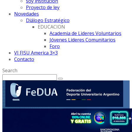
soy institución
Proyecto de ley
Novedades
Diálogo Estratégico
EDUCACION
Academia de Lideres Voluntarios
Jóvenes Lideres Comunitarios
Foro
VI FISU America 3×3
Contacto
Search