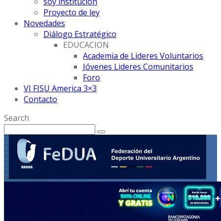
soy institución
Proyecto de ley
Novedades
Diálogo Estratégico
EDUCACION
Academia de Lideres Voluntarios
Jóvenes Lideres Comunitarios
Foro
VI FISU America 3×3
Contacto
Search