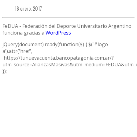
16 enero, 2017
FeDUA - Federación del Deporte Universitario Argentino
funciona gracias a
WordPress
jQuery(document).ready(function($) { $('#logo
a').attr('href',
'https://tunuevacuenta.bancopatagonia.com.ar/?
utm_source=AlianzasMasivas&utm_medium=FEDUA&utm_c
});