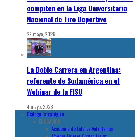
compiten en la Liga Universitaria
Nacional de Tiro Deportivo
29 mayo, 2026
La Doble Carrera en Argentina:
referente de Sudamérica en el
Webinar de la FISU
4 mayo, 2026
Diálogo Estratégico
EDUCACION
Academia de Lideres Voluntarios
Jóvenes Lideres Comunitarios