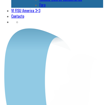
Foro
VI FISU America 3×3
Contacto