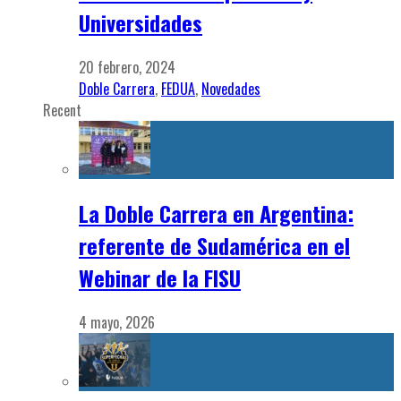
Universidades
20 febrero, 2024
Doble Carrera
,
FEDUA
,
Novedades
Recent
La Doble Carrera en Argentina:
referente de Sudamérica en el
Webinar de la FISU
4 mayo, 2026