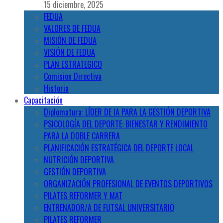
15 diciembre, 2025
FEDUA
VALORES DE FEDUA
MISIÓN DE FEDUA
VISIÓN DE FEDUA
PLAN ESTRATEGICO
Comision Directiva
Historia
Capacitación
Diplomatura: LÍDER DE IA PARA LA GESTIÓN DEPORTIVA
PSICOLOGÍA DEL DEPORTE: BIENESTAR Y RENDIMIENTO
PARA LA DOBLE CARRERA
PLANIFICACIÓN ESTRATÉGICA DEL DEPORTE LOCAL
NUTRICIÓN DEPORTIVA
GESTIÓN DEPORTIVA
ORGANIZACIÓN PROFESIONAL DE EVENTOS DEPORTIVOS
PILATES REFORMER Y MAT
ENTRENADOR/A DE FUTSAL UNIVERSITARIO
PILATES REFORMER