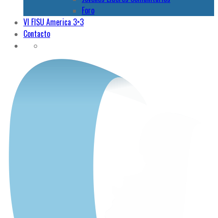
Foro
VI FISU America 3×3
Contacto