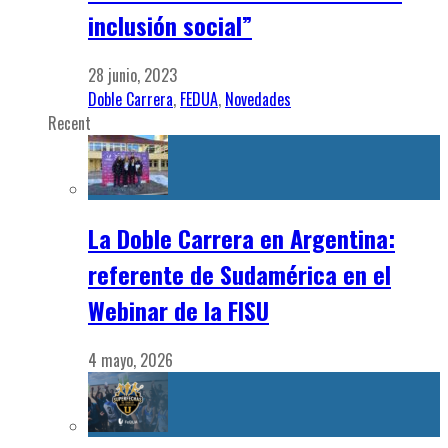
inclusión social”
28 junio, 2023
Doble Carrera
,
FEDUA
,
Novedades
Recent
La Doble Carrera en Argentina:
referente de Sudamérica en el
Webinar de la FISU
4 mayo, 2026