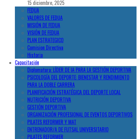
15 diciembre, 2025
FEDUA
VALORES DE FEDUA
MISIÓN DE FEDUA
VISIÓN DE FEDUA
PLAN ESTRATEGICO
Comision Directiva
Historia
Capacitación
Diplomatura: LÍDER DE IA PARA LA GESTIÓN DEPORTIVA
PSICOLOGÍA DEL DEPORTE: BIENESTAR Y RENDIMIENTO
PARA LA DOBLE CARRERA
PLANIFICACIÓN ESTRATÉGICA DEL DEPORTE LOCAL
NUTRICIÓN DEPORTIVA
GESTIÓN DEPORTIVA
ORGANIZACIÓN PROFESIONAL DE EVENTOS DEPORTIVOS
PILATES REFORMER Y MAT
ENTRENADOR/A DE FUTSAL UNIVERSITARIO
PILATES REFORMER