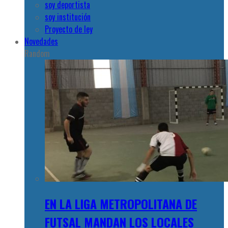
soy deportista
soy institución
Proyecto de ley
Novedades
Random
EN LA LIGA METROPOLITANA DE
FUTSAL MANDAN LOS LOCALES