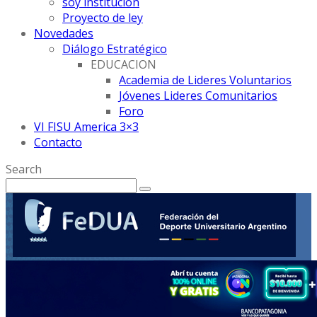
soy institución
Proyecto de ley
Novedades
Diálogo Estratégico
EDUCACION
Academia de Lideres Voluntarios
Jóvenes Lideres Comunitarios
Foro
VI FISU America 3×3
Contacto
Search