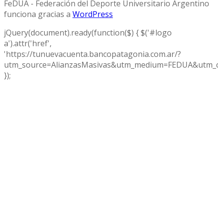
FeDUA - Federación del Deporte Universitario Argentino
funciona gracias a
WordPress
jQuery(document).ready(function($) { $('#logo
a').attr('href',
'https://tunuevacuenta.bancopatagonia.com.ar/?
utm_source=AlianzasMasivas&utm_medium=FEDUA&utm_c
});