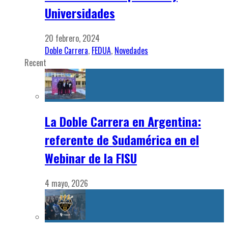
Universidades
20 febrero, 2024
Doble Carrera
,
FEDUA
,
Novedades
Recent
La Doble Carrera en Argentina:
referente de Sudamérica en el
Webinar de la FISU
4 mayo, 2026