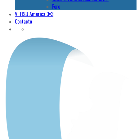
Foro
VI FISU America 3×3
Contacto