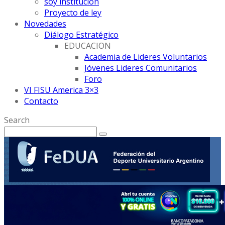
soy institución
Proyecto de ley
Novedades
Diálogo Estratégico
EDUCACION
Academia de Lideres Voluntarios
Jóvenes Lideres Comunitarios
Foro
VI FISU America 3×3
Contacto
Search