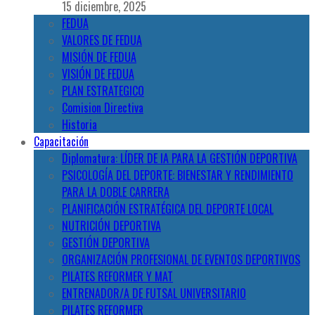
15 diciembre, 2025
FEDUA
VALORES DE FEDUA
MISIÓN DE FEDUA
VISIÓN DE FEDUA
PLAN ESTRATEGICO
Comision Directiva
Historia
Capacitación
Diplomatura: LÍDER DE IA PARA LA GESTIÓN DEPORTIVA
PSICOLOGÍA DEL DEPORTE: BIENESTAR Y RENDIMIENTO
PARA LA DOBLE CARRERA
PLANIFICACIÓN ESTRATÉGICA DEL DEPORTE LOCAL
NUTRICIÓN DEPORTIVA
GESTIÓN DEPORTIVA
ORGANIZACIÓN PROFESIONAL DE EVENTOS DEPORTIVOS
PILATES REFORMER Y MAT
ENTRENADOR/A DE FUTSAL UNIVERSITARIO
PILATES REFORMER