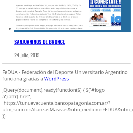
SANJUANINOS DE BRONCE
24 julio, 2015
FeDUA - Federación del Deporte Universitario Argentino
funciona gracias a
WordPress
jQuery(document).ready(function($) { $('#logo
a').attr('href',
'https://tunuevacuenta.bancopatagonia.com.ar/?
utm_source=AlianzasMasivas&utm_medium=FEDUA&utm_c
});