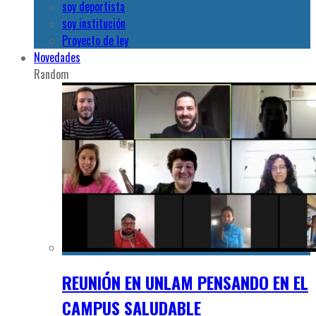
soy deportista
soy institución
Proyecto de ley
Novedades
Random
REUNIÓN EN UNLAM PENSANDO EN EL
CAMPUS SALUDABLE