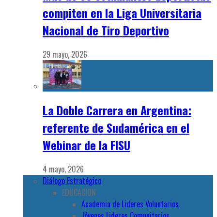
compiten en la Liga Universitaria
Nacional de Tiro Deportivo
29 mayo, 2026
La Doble Carrera en Argentina:
referente de Sudamérica en el
Webinar de la FISU
4 mayo, 2026
Diálogo Estratégico
EDUCACION
Academia de Lideres Voluntarios
Jóvenes Lideres Comunitarios