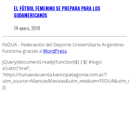
EL FÚTBOL FEMENINO SE PREPARA PARA LOS
SUDAMERICANOS
14 enero, 2019
FeDUA - Federación del Deporte Universitario Argentino
funciona gracias a
WordPress
jQuery(document).ready(function($) { $('#logo
a').attr('href',
'https://tunuevacuenta.bancopatagonia.com.ar/?
utm_source=AlianzasMasivas&utm_medium=FEDUA&utm_c
});