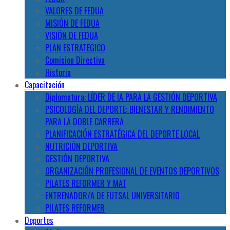
VALORES DE FEDUA
MISIÓN DE FEDUA
VISIÓN DE FEDUA
PLAN ESTRATEGICO
Comision Directiva
Historia
Capacitación
Diplomatura: LÍDER DE IA PARA LA GESTIÓN DEPORTIVA
PSICOLOGÍA DEL DEPORTE: BIENESTAR Y RENDIMIENTO
PARA LA DOBLE CARRERA
PLANIFICACIÓN ESTRATÉGICA DEL DEPORTE LOCAL
NUTRICIÓN DEPORTIVA
GESTIÓN DEPORTIVA
ORGANIZACIÓN PROFESIONAL DE EVENTOS DEPORTIVOS
PILATES REFORMER Y MAT
ENTRENADOR/A DE FUTSAL UNIVERSITARIO
PILATES REFORMER
Deportes