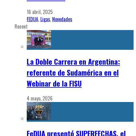
16 abril, 2025
FEDUA
,
Ligas
,
Novedades
Recent
La Doble Carrera en Argentina:
referente de Sudamérica en el
Webinar de la FISU
4 mayo, 2026
FeDUA presentó SUPERFECHAS, el