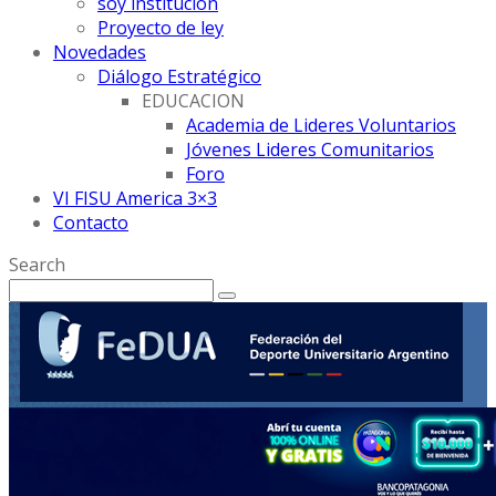
soy institución
Proyecto de ley
Novedades
Diálogo Estratégico
EDUCACION
Academia de Lideres Voluntarios
Jóvenes Lideres Comunitarios
Foro
VI FISU America 3×3
Contacto
Search