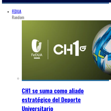
FEDUA
Random
CH1 se suma como aliado
estratégico del Deporte
Universitario