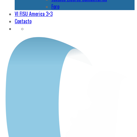
Foro
VI FISU America 3×3
Contacto