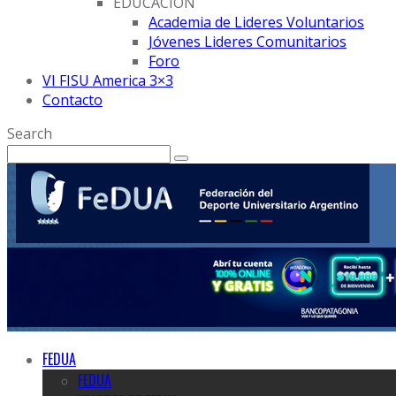
EDUCACION
Academia de Lideres Voluntarios
Jóvenes Lideres Comunitarios
Foro
VI FISU America 3×3
Contacto
Search
FEDUA
FEDUA