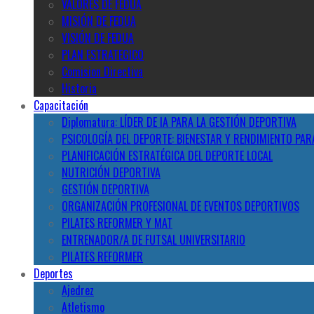
VALORES DE FEDUA
MISIÓN DE FEDUA
VISIÓN DE FEDUA
PLAN ESTRATEGICO
Comision Directiva
Historia
Capacitación
Diplomatura: LÍDER DE IA PARA LA GESTIÓN DEPORTIVA
PSICOLOGÍA DEL DEPORTE: BIENESTAR Y RENDIMIENTO PAR
PLANIFICACIÓN ESTRATÉGICA DEL DEPORTE LOCAL
NUTRICIÓN DEPORTIVA
GESTIÓN DEPORTIVA
ORGANIZACIÓN PROFESIONAL DE EVENTOS DEPORTIVOS
PILATES REFORMER Y MAT
ENTRENADOR/A DE FUTSAL UNIVERSITARIO
PILATES REFORMER
Deportes
Ajedrez
Atletismo