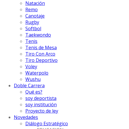
Natación
Remo
Canotaje
Rugby
Softbol
Taekwondo
Tenis
Tenis de Mesa
Tiro Con Arco
Tiro Deportivo
Voley
Waterpolo
Wushu
Doble Carrera
Qué es?
soy deportista
soy institución
Proyecto de ley
Novedades
Diálogo Estratégico