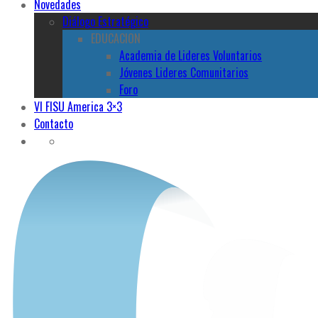
Novedades
Diálogo Estratégico
EDUCACION
Academia de Lideres Voluntarios
Jóvenes Lideres Comunitarios
Foro
VI FISU America 3×3
Contacto