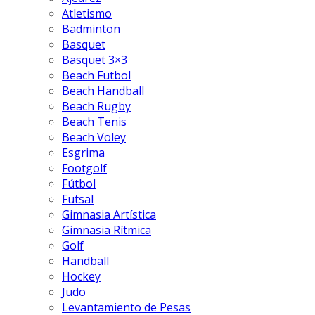
Atletismo
Badminton
Basquet
Basquet 3×3
Beach Futbol
Beach Handball
Beach Rugby
Beach Tenis
Beach Voley
Esgrima
Footgolf
Fútbol
Futsal
Gimnasia Artística
Gimnasia Rítmica
Golf
Handball
Hockey
Judo
Levantamiento de Pesas