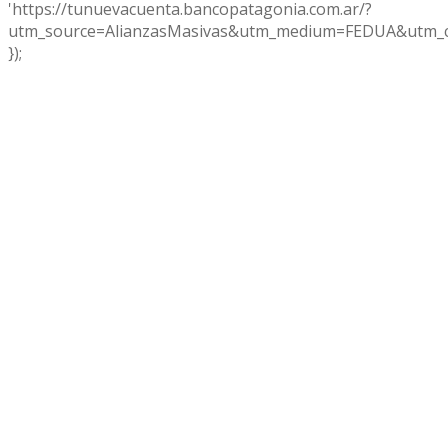
'https://tunuevacuenta.bancopatagonia.com.ar/?
utm_source=AlianzasMasivas&utm_medium=FEDUA&utm_c
});