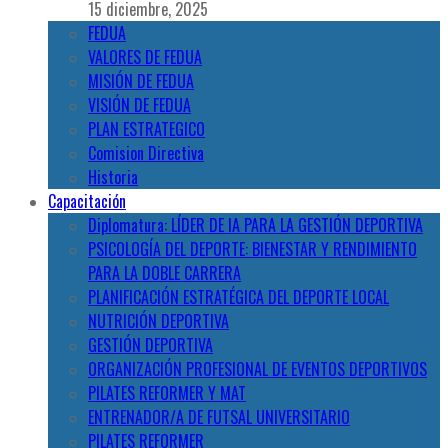
15 diciembre, 2025
FEDUA
VALORES DE FEDUA
MISIÓN DE FEDUA
VISIÓN DE FEDUA
PLAN ESTRATEGICO
Comision Directiva
Historia
Capacitación
Diplomatura: LÍDER DE IA PARA LA GESTIÓN DEPORTIVA
PSICOLOGÍA DEL DEPORTE: BIENESTAR Y RENDIMIENTO
PARA LA DOBLE CARRERA
PLANIFICACIÓN ESTRATÉGICA DEL DEPORTE LOCAL
NUTRICIÓN DEPORTIVA
GESTIÓN DEPORTIVA
ORGANIZACIÓN PROFESIONAL DE EVENTOS DEPORTIVOS
PILATES REFORMER Y MAT
ENTRENADOR/A DE FUTSAL UNIVERSITARIO
PILATES REFORMER