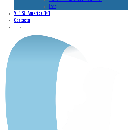
Foro
VI FISU America 3×3
Contacto