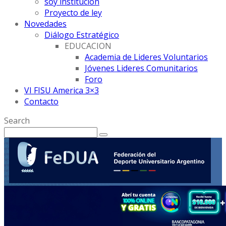
soy institución
Proyecto de ley
Novedades
Diálogo Estratégico
EDUCACION
Academia de Lideres Voluntarios
Jóvenes Lideres Comunitarios
Foro
VI FISU America 3×3
Contacto
Search