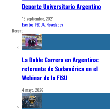
Deporte Universitario Argentino
18 septiembre, 2021
Eventos
,
FEDUA
,
Novedades
Recent
La Doble Carrera en Argentina:
referente de Sudamérica en el
Webinar de la FISU
4 mayo, 2026