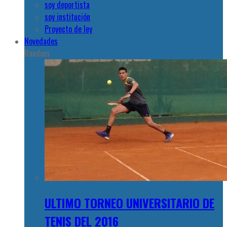
soy deportista
soy institución
Proyecto de ley
Novedades
Random
ULTIMO TORNEO UNIVERSITARIO DE
TENIS DEL 2016