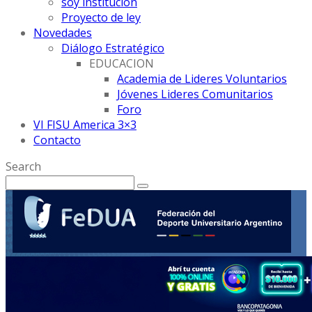
soy institución
Proyecto de ley
Novedades
Diálogo Estratégico
EDUCACION
Academia de Lideres Voluntarios
Jóvenes Lideres Comunitarios
Foro
VI FISU America 3×3
Contacto
Search