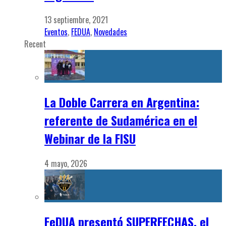
13 septiembre, 2021
Eventos
,
FEDUA
,
Novedades
Recent
La Doble Carrera en Argentina:
referente de Sudamérica en el
Webinar de la FISU
4 mayo, 2026
FeDUA presentó SUPERFECHAS, el