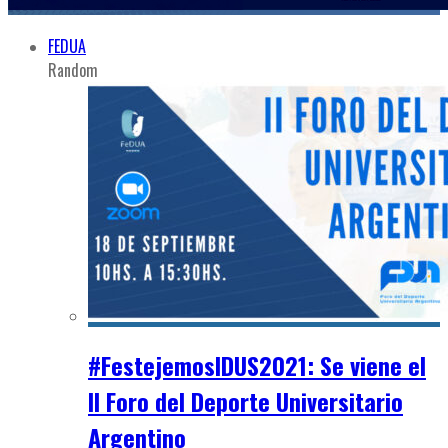
FEDUA
Random
#FestejemosIDUS2021: Se viene el
II Foro del Deporte Universitario
Argentino