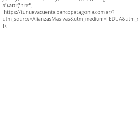
a').attr('href',
'https://tunuevacuenta.bancopatagonia.com.ar/?
utm_source=AlianzasMasivas&utm_medium=FEDUA&utm_c
});