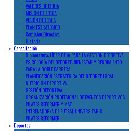
VALORES DE FEDUA
MISIÓN DE FEDUA
VISIÓN DE FEDUA
PLAN ESTRATEGICO
Comision Directiva
Historia
Capacitación
Diplomatura: LÍDER DE IA PARA LA GESTIÓN DEPORTIVA
PSICOLOGÍA DEL DEPORTE: BIENESTAR Y RENDIMIENTO
PARA LA DOBLE CARRERA
PLANIFICACIÓN ESTRATÉGICA DEL DEPORTE LOCAL
NUTRICIÓN DEPORTIVA
GESTIÓN DEPORTIVA
ORGANIZACIÓN PROFESIONAL DE EVENTOS DEPORTIVOS
PILATES REFORMER Y MAT
ENTRENADOR/A DE FUTSAL UNIVERSITARIO
PILATES REFORMER
Deportes