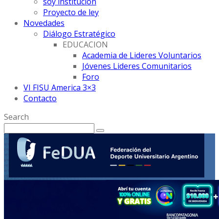
soy institución
Proyecto de ley
Novedades
Diálogo Estratégico
EDUCACION
Academia de Lideres Voluntarios
Jóvenes Lideres Comunitarios
Foro
VI FISU America 3×3
Contacto
Search