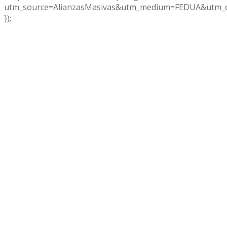
utm_source=AlianzasMasivas&utm_medium=FEDUA&utm_c
});