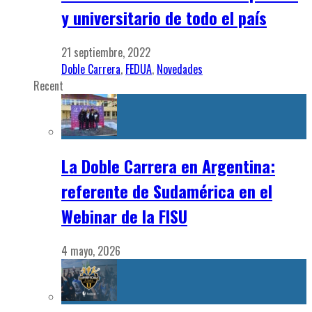
y universitario de todo el país
21 septiembre, 2022
Doble Carrera
,
FEDUA
,
Novedades
Recent
La Doble Carrera en Argentina:
referente de Sudamérica en el
Webinar de la FISU
4 mayo, 2026