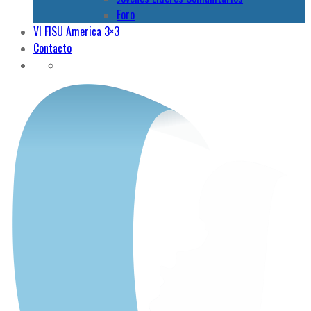
Foro
VI FISU America 3×3
Contacto