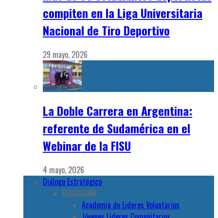
compiten en la Liga Universitaria
Nacional de Tiro Deportivo
29 mayo, 2026
La Doble Carrera en Argentina:
referente de Sudamérica en el
Webinar de la FISU
4 mayo, 2026
Diálogo Estratégico
EDUCACION
Academia de Lideres Voluntarios
Jóvenes Lideres Comunitarios