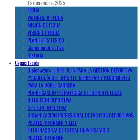
15 diciembre, 2025
FEDUA
VALORES DE FEDUA
MISIÓN DE FEDUA
VISIÓN DE FEDUA
PLAN ESTRATEGICO
Comision Directiva
Historia
Capacitación
Diplomatura: LÍDER DE IA PARA LA GESTIÓN DEPORTIVA
PSICOLOGÍA DEL DEPORTE: BIENESTAR Y RENDIMIENTO
PARA LA DOBLE CARRERA
PLANIFICACIÓN ESTRATÉGICA DEL DEPORTE LOCAL
NUTRICIÓN DEPORTIVA
GESTIÓN DEPORTIVA
ORGANIZACIÓN PROFESIONAL DE EVENTOS DEPORTIVOS
PILATES REFORMER Y MAT
ENTRENADOR/A DE FUTSAL UNIVERSITARIO
PILATES REFORMER