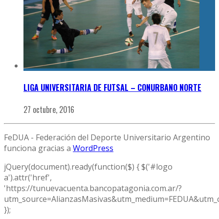
LIGA UNIVERSITARIA DE FUTSAL – CONURBANO NORTE
27 octubre, 2016
FeDUA - Federación del Deporte Universitario Argentino
funciona gracias a
WordPress
jQuery(document).ready(function($) { $('#logo
a').attr('href',
'https://tunuevacuenta.bancopatagonia.com.ar/?
utm_source=AlianzasMasivas&utm_medium=FEDUA&utm_c
});