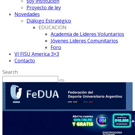
soy institución
Proyecto de ley
Novedades
Diálogo Estratégico
EDUCACION
Academia de Lideres Voluntarios
Jóvenes Lideres Comunitarios
Foro
VI FISU America 3×3
Contacto
Search