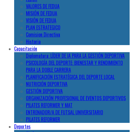
VALORES DE FEDUA
MISIÓN DE FEDUA
VISIÓN DE FEDUA
PLAN ESTRATEGICO
Comision Directiva
Historia
Capacitación
Diplomatura: LÍDER DE IA PARA LA GESTIÓN DEPORTIVA
PSICOLOGÍA DEL DEPORTE: BIENESTAR Y RENDIMIENTO
PARA LA DOBLE CARRERA
PLANIFICACIÓN ESTRATÉGICA DEL DEPORTE LOCAL
NUTRICIÓN DEPORTIVA
GESTIÓN DEPORTIVA
ORGANIZACIÓN PROFESIONAL DE EVENTOS DEPORTIVOS
PILATES REFORMER Y MAT
ENTRENADOR/A DE FUTSAL UNIVERSITARIO
PILATES REFORMER
Deportes