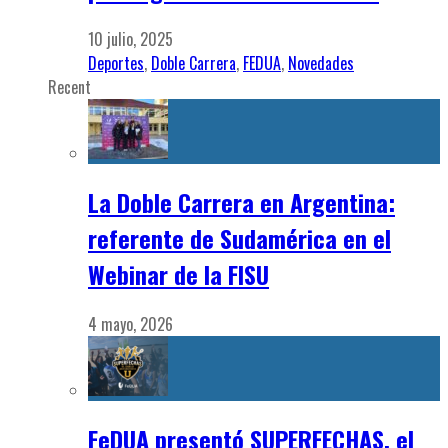
10 julio, 2025
Deportes
,
Doble Carrera
,
FEDUA
,
Novedades
Recent
La Doble Carrera en Argentina:
referente de Sudamérica en el
Webinar de la FISU
4 mayo, 2026
FeDUA presentó SUPERFECHAS, el