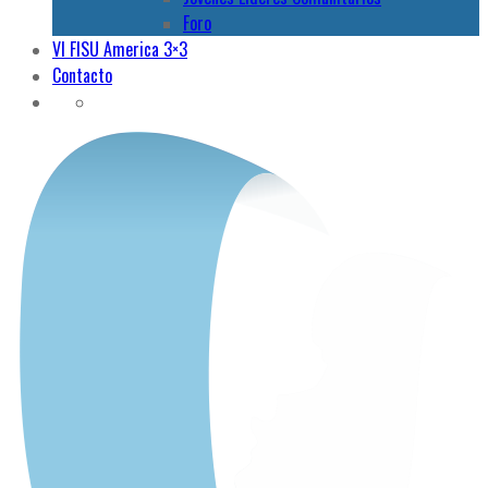
Foro
VI FISU America 3×3
Contacto