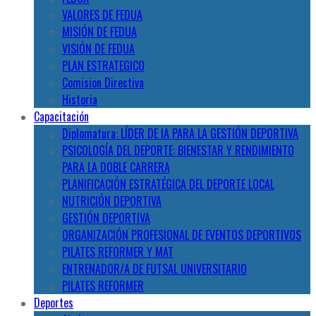
VALORES DE FEDUA
MISIÓN DE FEDUA
VISIÓN DE FEDUA
PLAN ESTRATEGICO
Comision Directiva
Historia
Capacitación
Diplomatura: LÍDER DE IA PARA LA GESTIÓN DEPORTIVA
PSICOLOGÍA DEL DEPORTE: BIENESTAR Y RENDIMIENTO
PARA LA DOBLE CARRERA
PLANIFICACIÓN ESTRATÉGICA DEL DEPORTE LOCAL
NUTRICIÓN DEPORTIVA
GESTIÓN DEPORTIVA
ORGANIZACIÓN PROFESIONAL DE EVENTOS DEPORTIVOS
PILATES REFORMER Y MAT
ENTRENADOR/A DE FUTSAL UNIVERSITARIO
PILATES REFORMER
Deportes