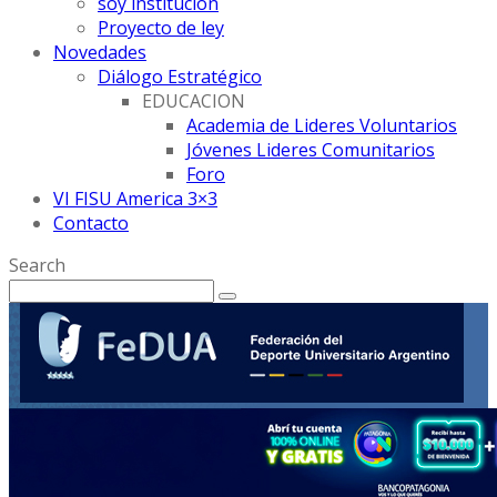
soy institución
Proyecto de ley
Novedades
Diálogo Estratégico
EDUCACION
Academia de Lideres Voluntarios
Jóvenes Lideres Comunitarios
Foro
VI FISU America 3×3
Contacto
Search