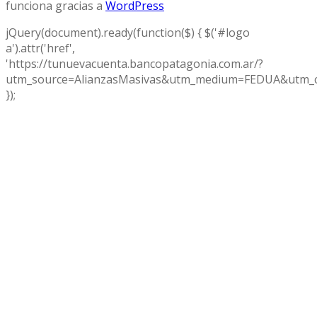
funciona gracias a
WordPress
jQuery(document).ready(function($) { $('#logo
a').attr('href',
'https://tunuevacuenta.bancopatagonia.com.ar/?
utm_source=AlianzasMasivas&utm_medium=FEDUA&utm_c
});