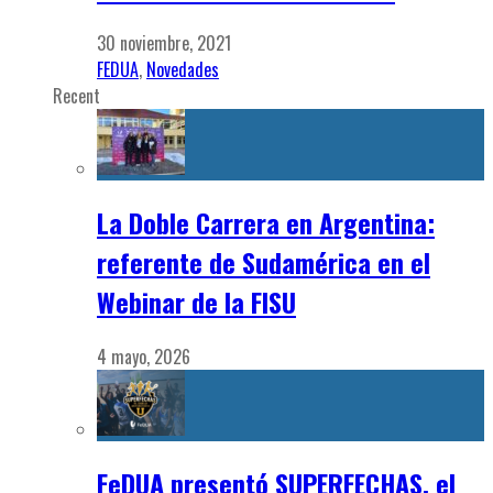
30 noviembre, 2021
FEDUA
,
Novedades
Recent
La Doble Carrera en Argentina:
referente de Sudamérica en el
Webinar de la FISU
4 mayo, 2026
FeDUA presentó SUPERFECHAS, el