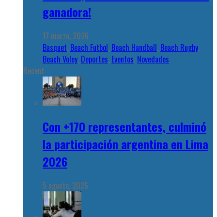
ganadora!
17 marzo, 2026
Basquet
,
Beach Futbol
,
Beach Handball
,
Beach Rugby
,
Beach Voley
,
Deportes
,
Eventos
,
Novedades
Recent
Con +170 representantes, culminó
la participación argentina en Lima
2026
5 agosto, 2026