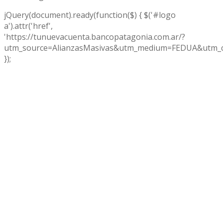
jQuery(document).ready(function($) { $('#logo
a').attr('href',
'https://tunuevacuenta.bancopatagonia.com.ar/?
utm_source=AlianzasMasivas&utm_medium=FEDUA&utm_c
});