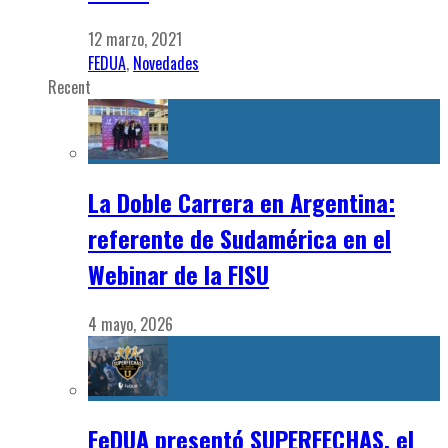
12 marzo, 2021
FEDUA
,
Novedades
Recent
La Doble Carrera en Argentina:
referente de Sudamérica en el
Webinar de la FISU
4 mayo, 2026
FeDUA presentó SUPERFECHAS, el