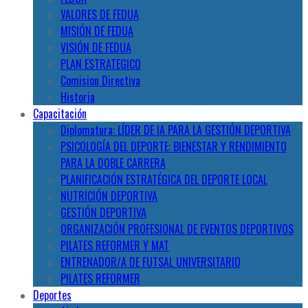
VALORES DE FEDUA
MISIÓN DE FEDUA
VISIÓN DE FEDUA
PLAN ESTRATEGICO
Comision Directiva
Historia
Capacitación
Diplomatura: LÍDER DE IA PARA LA GESTIÓN DEPORTIVA
PSICOLOGÍA DEL DEPORTE: BIENESTAR Y RENDIMIENTO
PARA LA DOBLE CARRERA
PLANIFICACIÓN ESTRATÉGICA DEL DEPORTE LOCAL
NUTRICIÓN DEPORTIVA
GESTIÓN DEPORTIVA
ORGANIZACIÓN PROFESIONAL DE EVENTOS DEPORTIVOS
PILATES REFORMER Y MAT
ENTRENADOR/A DE FUTSAL UNIVERSITARIO
PILATES REFORMER
Deportes