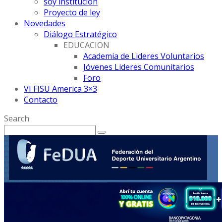
soy institución
Proyecto de ley
Novedades
Diálogo Estratégico
EDUCACION
Academia de Lideres Voluntarios
Jóvenes Lideres Comunitarios
Foro
VI FISU America 3×3
Contacto
Search