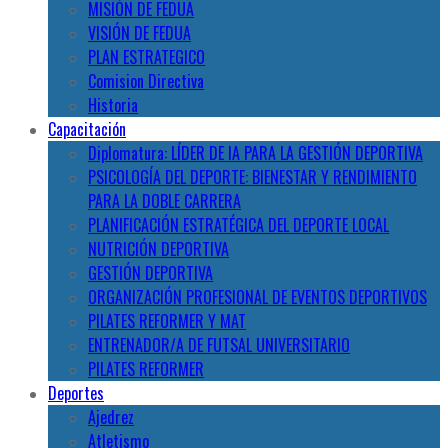
MISIÓN DE FEDUA
VISIÓN DE FEDUA
PLAN ESTRATEGICO
Comision Directiva
Historia
Capacitación
Diplomatura: LÍDER DE IA PARA LA GESTIÓN DEPORTIVA
PSICOLOGÍA DEL DEPORTE: BIENESTAR Y RENDIMIENTO
PARA LA DOBLE CARRERA
PLANIFICACIÓN ESTRATÉGICA DEL DEPORTE LOCAL
NUTRICIÓN DEPORTIVA
GESTIÓN DEPORTIVA
ORGANIZACIÓN PROFESIONAL DE EVENTOS DEPORTIVOS
PILATES REFORMER Y MAT
ENTRENADOR/A DE FUTSAL UNIVERSITARIO
PILATES REFORMER
Deportes
Ajedrez
Atletismo