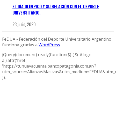
EL DÍA OLÍMPICO Y SU RELACIÓN CON EL DEPORTE
UNIVERSITARIO.
23 junio, 2020
FeDUA - Federación del Deporte Universitario Argentino
funciona gracias a
WordPress
jQuery(document).ready(function($) { $('#logo
a').attr('href',
'https://tunuevacuenta.bancopatagonia.com.ar/?
utm_source=AlianzasMasivas&utm_medium=FEDUA&utm_c
});