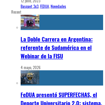
12 julio, 2023
Basquet 3x3
,
FEDUA
,
Novedades
Recent
La Doble Carrera en Argentina:
referente de Sudamérica en el
Webinar de la FISU
4 mayo, 2026
FeDUA presentó SUPERFECHAS, el
Deporte Universitario 2.0: sistema,