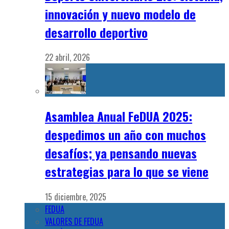
innovación y nuevo modelo de
desarrollo deportivo
22 abril, 2026
Asamblea Anual FeDUA 2025:
despedimos un año con muchos
desafíos; ya pensando nuevas
estrategias para lo que se viene
15 diciembre, 2025
FEDUA
VALORES DE FEDUA