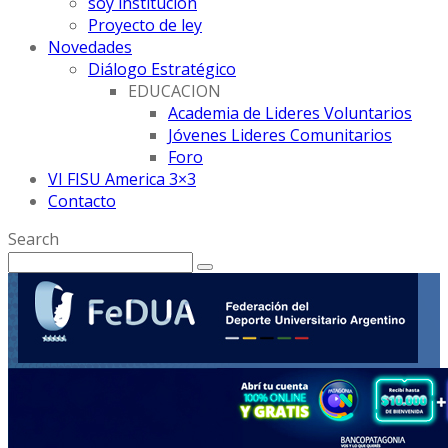
soy institución
Proyecto de ley
Novedades
Diálogo Estratégico
EDUCACION
Academia de Lideres Voluntarios
Jóvenes Lideres Comunitarios
Foro
VI FISU America 3×3
Contacto
Search