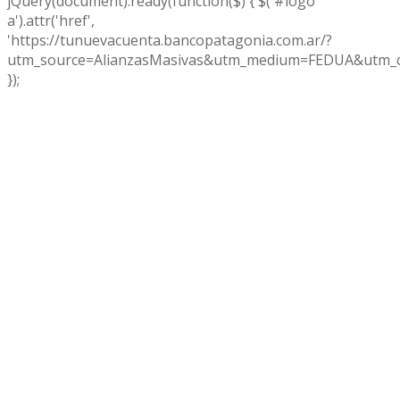
jQuery(document).ready(function($) { $('#logo
a').attr('href',
'https://tunuevacuenta.bancopatagonia.com.ar/?
utm_source=AlianzasMasivas&utm_medium=FEDUA&utm_c
});