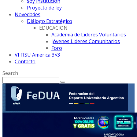
soy institución
Proyecto de ley
Novedades
Diálogo Estratégico
EDUCACION
Academia de Lideres Voluntarios
Jóvenes Lideres Comunitarios
Foro
VI FISU America 3×3
Contacto
Search