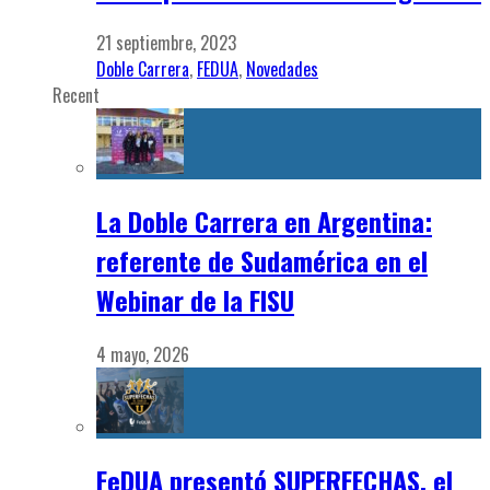
21 septiembre, 2023
Doble Carrera
,
FEDUA
,
Novedades
Recent
La Doble Carrera en Argentina:
referente de Sudamérica en el
Webinar de la FISU
4 mayo, 2026
FeDUA presentó SUPERFECHAS, el