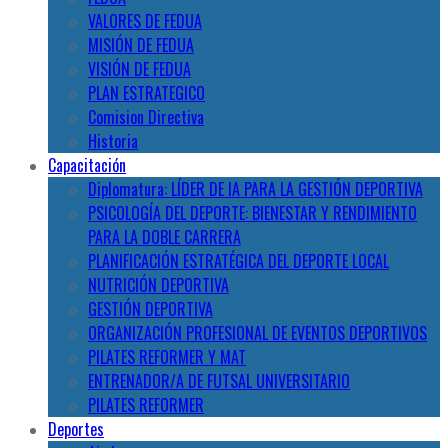
VALORES DE FEDUA
MISIÓN DE FEDUA
VISIÓN DE FEDUA
PLAN ESTRATEGICO
Comision Directiva
Historia
Capacitación
Diplomatura: LÍDER DE IA PARA LA GESTIÓN DEPORTIVA
PSICOLOGÍA DEL DEPORTE: BIENESTAR Y RENDIMIENTO
PARA LA DOBLE CARRERA
PLANIFICACIÓN ESTRATÉGICA DEL DEPORTE LOCAL
NUTRICIÓN DEPORTIVA
GESTIÓN DEPORTIVA
ORGANIZACIÓN PROFESIONAL DE EVENTOS DEPORTIVOS
PILATES REFORMER Y MAT
ENTRENADOR/A DE FUTSAL UNIVERSITARIO
PILATES REFORMER
Deportes