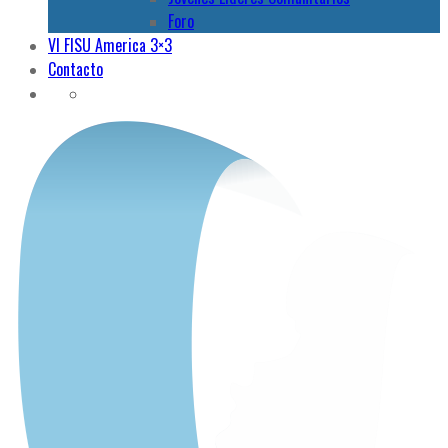
Foro
VI FISU America 3×3
Contacto