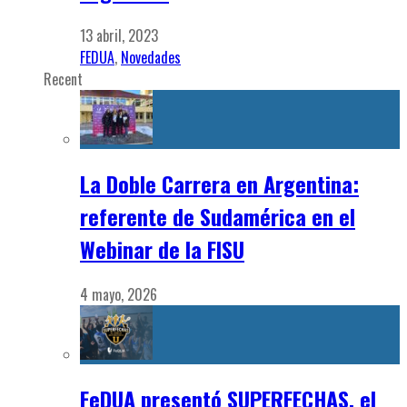
13 abril, 2023
FEDUA
,
Novedades
Recent
La Doble Carrera en Argentina:
referente de Sudamérica en el
Webinar de la FISU
4 mayo, 2026
FeDUA presentó SUPERFECHAS, el