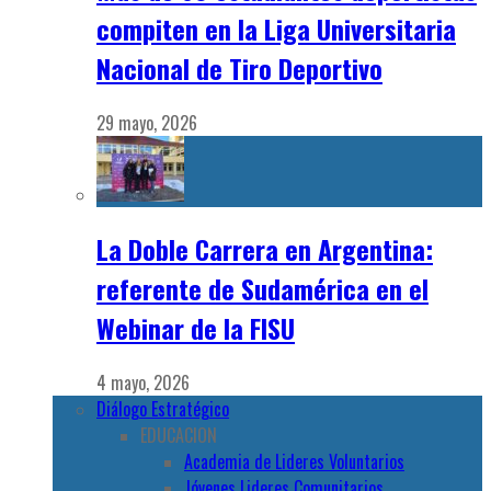
compiten en la Liga Universitaria
Nacional de Tiro Deportivo
29 mayo, 2026
La Doble Carrera en Argentina:
referente de Sudamérica en el
Webinar de la FISU
4 mayo, 2026
Diálogo Estratégico
EDUCACION
Academia de Lideres Voluntarios
Jóvenes Lideres Comunitarios