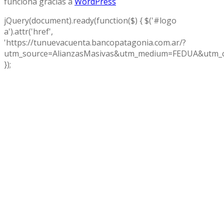
funciona gracias a
WordPress
jQuery(document).ready(function($) { $('#logo
a').attr('href',
'https://tunuevacuenta.bancopatagonia.com.ar/?
utm_source=AlianzasMasivas&utm_medium=FEDUA&utm_c
});