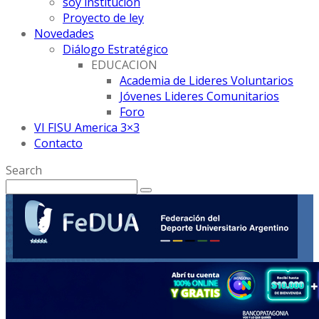
soy institución
Proyecto de ley
Novedades
Diálogo Estratégico
EDUCACION
Academia de Lideres Voluntarios
Jóvenes Lideres Comunitarios
Foro
VI FISU America 3×3
Contacto
Search