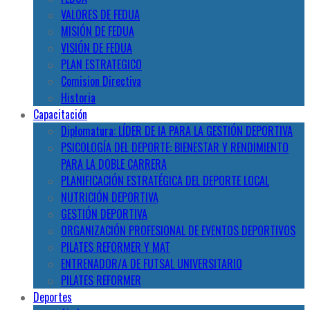
VALORES DE FEDUA
MISIÓN DE FEDUA
VISIÓN DE FEDUA
PLAN ESTRATEGICO
Comision Directiva
Historia
Capacitación
Diplomatura: LÍDER DE IA PARA LA GESTIÓN DEPORTIVA
PSICOLOGÍA DEL DEPORTE: BIENESTAR Y RENDIMIENTO
PARA LA DOBLE CARRERA
PLANIFICACIÓN ESTRATÉGICA DEL DEPORTE LOCAL
NUTRICIÓN DEPORTIVA
GESTIÓN DEPORTIVA
ORGANIZACIÓN PROFESIONAL DE EVENTOS DEPORTIVOS
PILATES REFORMER Y MAT
ENTRENADOR/A DE FUTSAL UNIVERSITARIO
PILATES REFORMER
Deportes