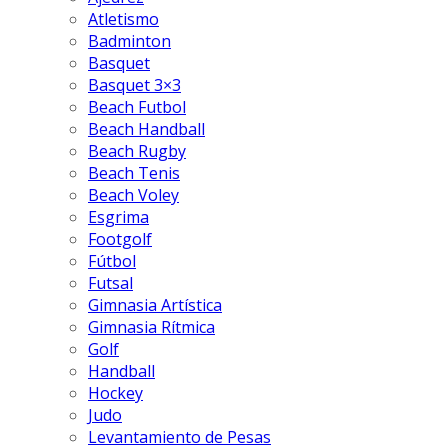
Atletismo
Badminton
Basquet
Basquet 3×3
Beach Futbol
Beach Handball
Beach Rugby
Beach Tenis
Beach Voley
Esgrima
Footgolf
Fútbol
Futsal
Gimnasia Artística
Gimnasia Rítmica
Golf
Handball
Hockey
Judo
Levantamiento de Pesas