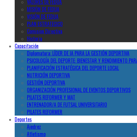
VALORES DE FEDUA
MISIÓN DE FEDUA
VISIÓN DE FEDUA
PLAN ESTRATEGICO
Comision Directiva
Historia
Capacitación
Diplomatura: LÍDER DE IA PARA LA GESTIÓN DEPORTIVA
PSICOLOGÍA DEL DEPORTE: BIENESTAR Y RENDIMIENTO PAR
PLANIFICACIÓN ESTRATÉGICA DEL DEPORTE LOCAL
NUTRICIÓN DEPORTIVA
GESTIÓN DEPORTIVA
ORGANIZACIÓN PROFESIONAL DE EVENTOS DEPORTIVOS
PILATES REFORMER Y MAT
ENTRENADOR/A DE FUTSAL UNIVERSITARIO
PILATES REFORMER
Deportes
Ajedrez
Atletismo