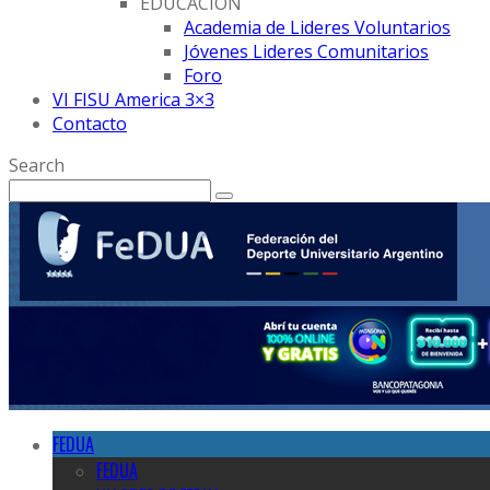
EDUCACION
Academia de Lideres Voluntarios
Jóvenes Lideres Comunitarios
Foro
VI FISU America 3×3
Contacto
Search
FEDUA
FEDUA