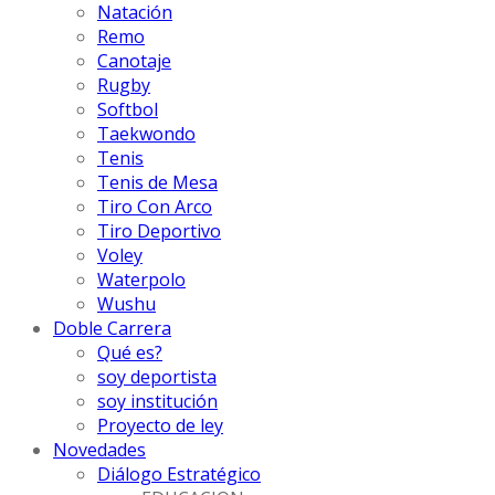
Natación
Remo
Canotaje
Rugby
Softbol
Taekwondo
Tenis
Tenis de Mesa
Tiro Con Arco
Tiro Deportivo
Voley
Waterpolo
Wushu
Doble Carrera
Qué es?
soy deportista
soy institución
Proyecto de ley
Novedades
Diálogo Estratégico