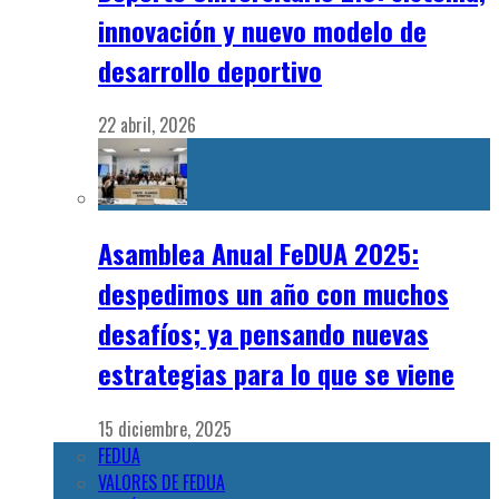
innovación y nuevo modelo de
desarrollo deportivo
22 abril, 2026
Asamblea Anual FeDUA 2025:
despedimos un año con muchos
desafíos; ya pensando nuevas
estrategias para lo que se viene
15 diciembre, 2025
FEDUA
VALORES DE FEDUA