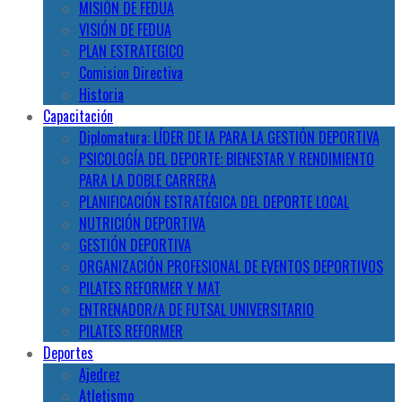
MISIÓN DE FEDUA
VISIÓN DE FEDUA
PLAN ESTRATEGICO
Comision Directiva
Historia
Capacitación
Diplomatura: LÍDER DE IA PARA LA GESTIÓN DEPORTIVA
PSICOLOGÍA DEL DEPORTE: BIENESTAR Y RENDIMIENTO
PARA LA DOBLE CARRERA
PLANIFICACIÓN ESTRATÉGICA DEL DEPORTE LOCAL
NUTRICIÓN DEPORTIVA
GESTIÓN DEPORTIVA
ORGANIZACIÓN PROFESIONAL DE EVENTOS DEPORTIVOS
PILATES REFORMER Y MAT
ENTRENADOR/A DE FUTSAL UNIVERSITARIO
PILATES REFORMER
Deportes
Ajedrez
Atletismo