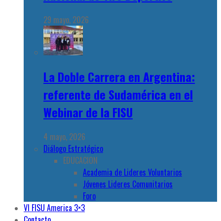
29 mayo, 2026
La Doble Carrera en Argentina:
referente de Sudamérica en el
Webinar de la FISU
4 mayo, 2026
Diálogo Estratégico
EDUCACION
Academia de Lideres Voluntarios
Jóvenes Lideres Comunitarios
Foro
VI FISU America 3×3
Contacto