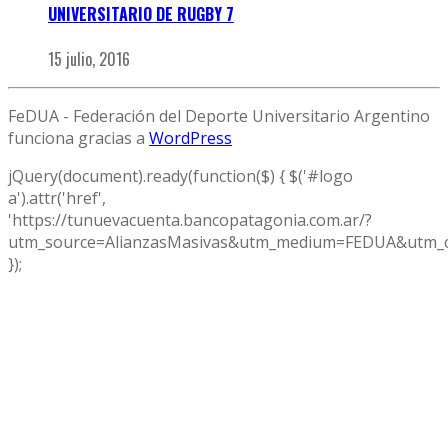
UNIVERSITARIO DE RUGBY 7
15 julio, 2016
FeDUA - Federación del Deporte Universitario Argentino
funciona gracias a
WordPress
jQuery(document).ready(function($) { $('#logo
a').attr('href',
'https://tunuevacuenta.bancopatagonia.com.ar/?
utm_source=AlianzasMasivas&utm_medium=FEDUA&utm_c
});