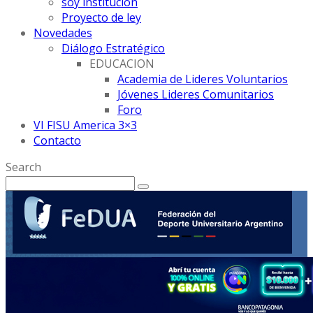
soy institución
Proyecto de ley
Novedades
Diálogo Estratégico
EDUCACION
Academia de Lideres Voluntarios
Jóvenes Lideres Comunitarios
Foro
VI FISU America 3×3
Contacto
Search