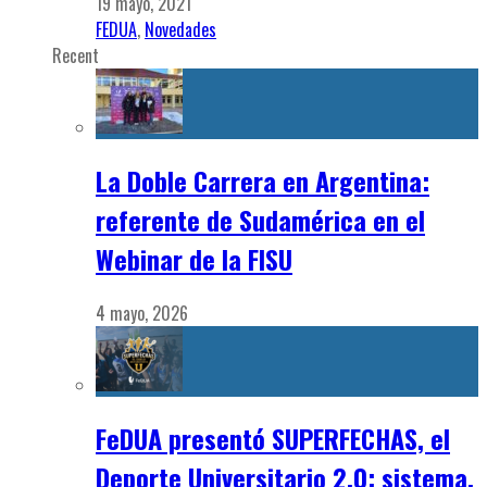
19 mayo, 2021
FEDUA
,
Novedades
Recent
La Doble Carrera en Argentina:
referente de Sudamérica en el
Webinar de la FISU
4 mayo, 2026
FeDUA presentó SUPERFECHAS, el
Deporte Universitario 2.0: sistema,