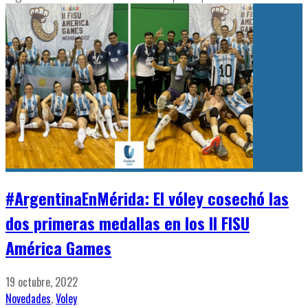
#ArgentinaEnMérida: El vóley cosechó las
dos primeras medallas en los II FISU
América Games
19 octubre, 2022
Novedades
,
Voley