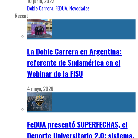
10 junio, 2022
Doble Carrera
,
FEDUA
,
Novedades
Recent
La Doble Carrera en Argentina:
referente de Sudamérica en el
Webinar de la FISU
4 mayo, 2026
FeDUA presentó SUPERFECHAS, el
Deporte Universitario 2.0: sistema,