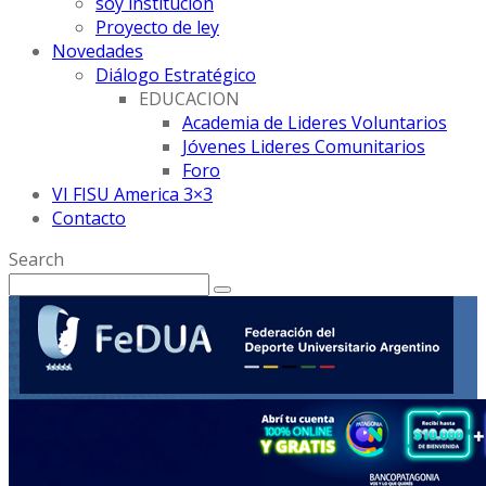
soy institución
Proyecto de ley
Novedades
Diálogo Estratégico
EDUCACION
Academia de Lideres Voluntarios
Jóvenes Lideres Comunitarios
Foro
VI FISU America 3×3
Contacto
Search