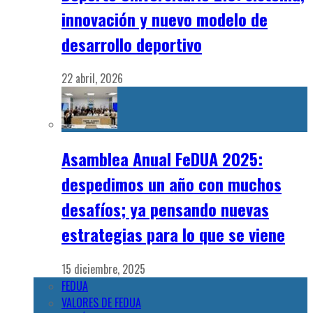
innovación y nuevo modelo de
desarrollo deportivo
22 abril, 2026
Asamblea Anual FeDUA 2025:
despedimos un año con muchos
desafíos; ya pensando nuevas
estrategias para lo que se viene
15 diciembre, 2025
FEDUA
VALORES DE FEDUA