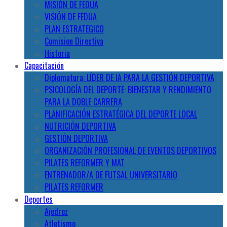
MISIÓN DE FEDUA
VISIÓN DE FEDUA
PLAN ESTRATEGICO
Comision Directiva
Historia
Capacitación
Diplomatura: LÍDER DE IA PARA LA GESTIÓN DEPORTIVA
PSICOLOGÍA DEL DEPORTE: BIENESTAR Y RENDIMIENTO
PARA LA DOBLE CARRERA
PLANIFICACIÓN ESTRATÉGICA DEL DEPORTE LOCAL
NUTRICIÓN DEPORTIVA
GESTIÓN DEPORTIVA
ORGANIZACIÓN PROFESIONAL DE EVENTOS DEPORTIVOS
PILATES REFORMER Y MAT
ENTRENADOR/A DE FUTSAL UNIVERSITARIO
PILATES REFORMER
Deportes
Ajedrez
Atletismo