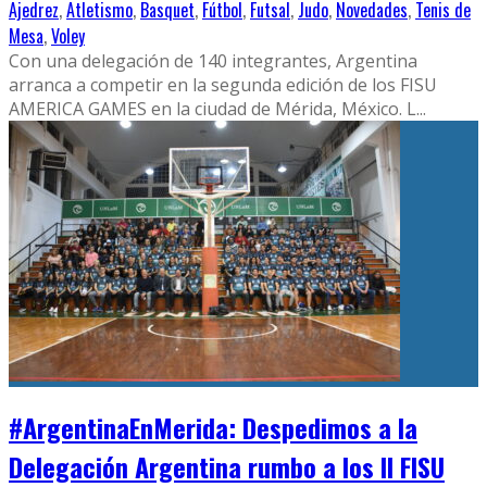
Ajedrez
,
Atletismo
,
Basquet
,
Fútbol
,
Futsal
,
Judo
,
Novedades
,
Tenis de
Mesa
,
Voley
Con una delegación de 140 integrantes, Argentina
arranca a competir en la segunda edición de los FISU
AMERICA GAMES en la ciudad de Mérida, México. L
...
#ArgentinaEnMerida: Despedimos a la
Delegación Argentina rumbo a los II FISU