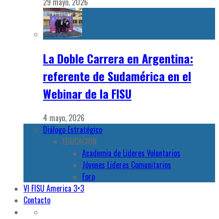
29 mayo, 2026
La Doble Carrera en Argentina:
referente de Sudamérica en el
Webinar de la FISU
4 mayo, 2026
Diálogo Estratégico
EDUCACION
Academia de Lideres Voluntarios
Jóvenes Lideres Comunitarios
Foro
VI FISU America 3×3
Contacto