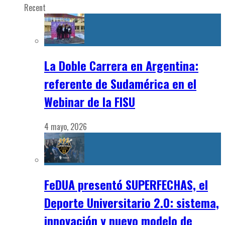
Recent
La Doble Carrera en Argentina:
referente de Sudamérica en el
Webinar de la FISU
4 mayo, 2026
FeDUA presentó SUPERFECHAS, el
Deporte Universitario 2.0: sistema,
innovación y nuevo modelo de