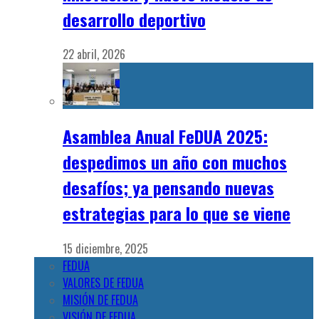
desarrollo deportivo
22 abril, 2026
Asamblea Anual FeDUA 2025:
despedimos un año con muchos
desafíos; ya pensando nuevas
estrategias para lo que se viene
15 diciembre, 2025
FEDUA
VALORES DE FEDUA
MISIÓN DE FEDUA
VISIÓN DE FEDUA