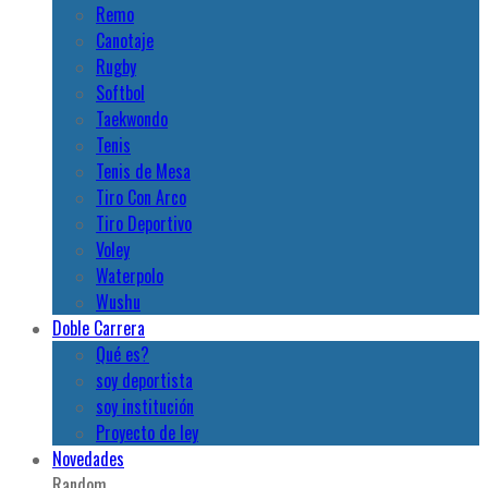
Remo
Canotaje
Rugby
Softbol
Taekwondo
Tenis
Tenis de Mesa
Tiro Con Arco
Tiro Deportivo
Voley
Waterpolo
Wushu
Doble Carrera
Qué es?
soy deportista
soy institución
Proyecto de ley
Novedades
Random