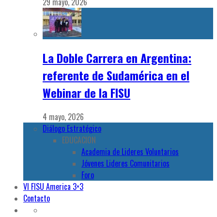
29 mayo, 2026
La Doble Carrera en Argentina:
referente de Sudamérica en el
Webinar de la FISU
4 mayo, 2026
Diálogo Estratégico
EDUCACION
Academia de Lideres Voluntarios
Jóvenes Lideres Comunitarios
Foro
VI FISU America 3×3
Contacto