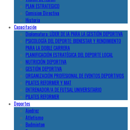
PLAN ESTRATEGICO
Comision Directiva
Historia
Capacitación
Diplomatura: LÍDER DE IA PARA LA GESTIÓN DEPORTIVA
PSICOLOGÍA DEL DEPORTE: BIENESTAR Y RENDIMIENTO
PARA LA DOBLE CARRERA
PLANIFICACIÓN ESTRATÉGICA DEL DEPORTE LOCAL
NUTRICIÓN DEPORTIVA
GESTIÓN DEPORTIVA
ORGANIZACIÓN PROFESIONAL DE EVENTOS DEPORTIVOS
PILATES REFORMER Y MAT
ENTRENADOR/A DE FUTSAL UNIVERSITARIO
PILATES REFORMER
Deportes
Ajedrez
Atletismo
Badminton