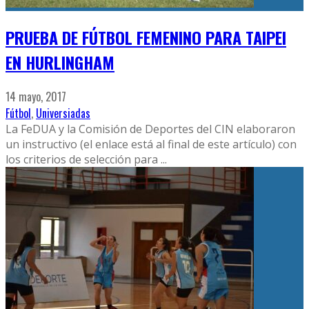
PRUEBA DE FÚTBOL FEMENINO PARA TAIPEI
EN HURLINGHAM
14 mayo, 2017
Fútbol
,
Universiadas
La FeDUA y la Comisión de Deportes del CIN elaboraron
un instructivo (el enlace está al final de este artículo) con
los criterios de selección para
...