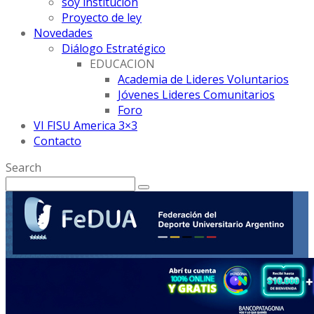
soy institución
Proyecto de ley
Novedades
Diálogo Estratégico
EDUCACION
Academia de Lideres Voluntarios
Jóvenes Lideres Comunitarios
Foro
VI FISU America 3×3
Contacto
Search