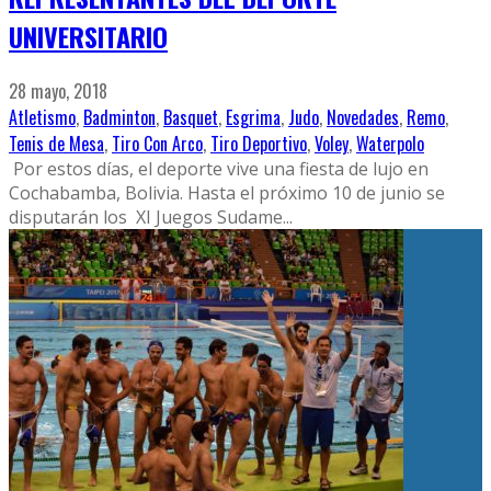
UNIVERSITARIO
28 mayo, 2018
Atletismo
,
Badminton
,
Basquet
,
Esgrima
,
Judo
,
Novedades
,
Remo
,
Tenis de Mesa
,
Tiro Con Arco
,
Tiro Deportivo
,
Voley
,
Waterpolo
Por estos días, el deporte vive una fiesta de lujo en
Cochabamba, Bolivia. Hasta el próximo 10 de junio se
disputarán los XI Juegos Sudame
...