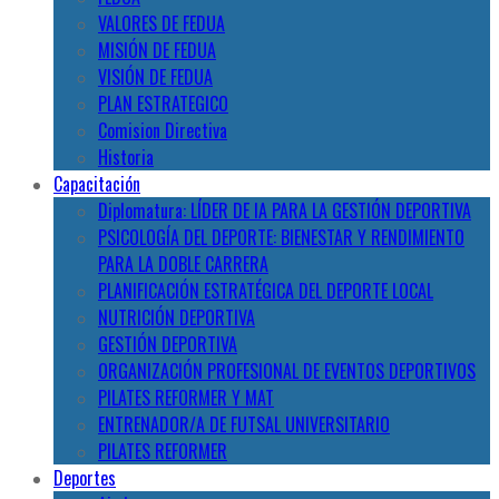
VALORES DE FEDUA
MISIÓN DE FEDUA
VISIÓN DE FEDUA
PLAN ESTRATEGICO
Comision Directiva
Historia
Capacitación
Diplomatura: LÍDER DE IA PARA LA GESTIÓN DEPORTIVA
PSICOLOGÍA DEL DEPORTE: BIENESTAR Y RENDIMIENTO
PARA LA DOBLE CARRERA
PLANIFICACIÓN ESTRATÉGICA DEL DEPORTE LOCAL
NUTRICIÓN DEPORTIVA
GESTIÓN DEPORTIVA
ORGANIZACIÓN PROFESIONAL DE EVENTOS DEPORTIVOS
PILATES REFORMER Y MAT
ENTRENADOR/A DE FUTSAL UNIVERSITARIO
PILATES REFORMER
Deportes