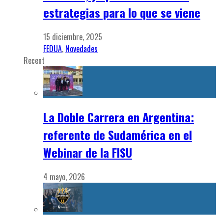
estrategias para lo que se viene
15 diciembre, 2025
FEDUA
,
Novedades
Recent
La Doble Carrera en Argentina:
referente de Sudamérica en el
Webinar de la FISU
4 mayo, 2026