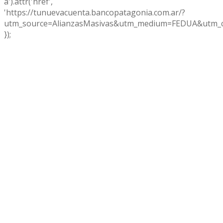
a').attr('href',
'https://tunuevacuenta.bancopatagonia.com.ar/?
utm_source=AlianzasMasivas&utm_medium=FEDUA&utm_c
});