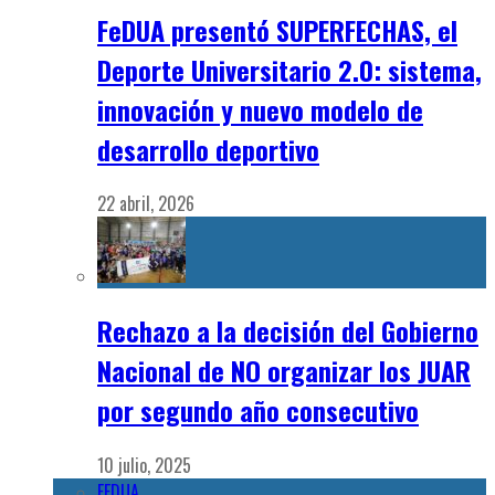
FeDUA presentó SUPERFECHAS, el
Deporte Universitario 2.0: sistema,
innovación y nuevo modelo de
desarrollo deportivo
22 abril, 2026
Rechazo a la decisión del Gobierno
Nacional de NO organizar los JUAR
por segundo año consecutivo
10 julio, 2025
FEDUA