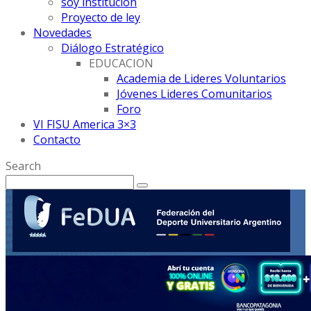
soy institución
Proyecto de ley
Novedades
Diálogo Estratégico
EDUCACION
Academia de Lideres Voluntarios
Jóvenes Lideres Comunitarios
Foro
VI FISU America 3×3
Contacto
Search