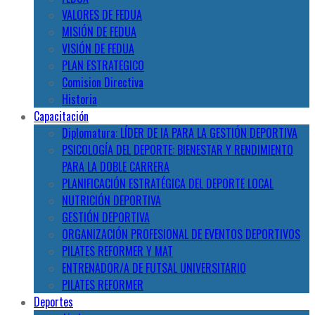
VALORES DE FEDUA
MISIÓN DE FEDUA
VISIÓN DE FEDUA
PLAN ESTRATEGICO
Comision Directiva
Historia
Capacitación
Diplomatura: LÍDER DE IA PARA LA GESTIÓN DEPORTIVA
PSICOLOGÍA DEL DEPORTE: BIENESTAR Y RENDIMIENTO
PARA LA DOBLE CARRERA
PLANIFICACIÓN ESTRATÉGICA DEL DEPORTE LOCAL
NUTRICIÓN DEPORTIVA
GESTIÓN DEPORTIVA
ORGANIZACIÓN PROFESIONAL DE EVENTOS DEPORTIVOS
PILATES REFORMER Y MAT
ENTRENADOR/A DE FUTSAL UNIVERSITARIO
PILATES REFORMER
Deportes