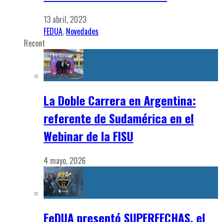
13 abril, 2023
FEDUA
,
Novedades
Recent
La Doble Carrera en Argentina:
referente de Sudamérica en el
Webinar de la FISU
4 mayo, 2026
FeDUA presentó SUPERFECHAS, el