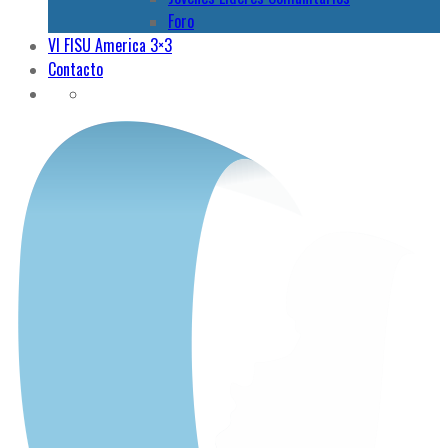
Foro
VI FISU America 3×3
Contacto