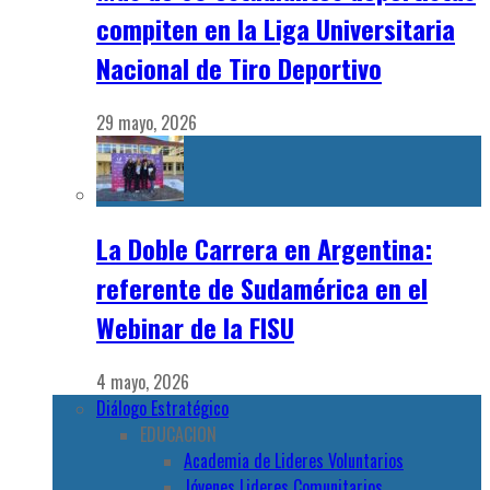
compiten en la Liga Universitaria
Nacional de Tiro Deportivo
29 mayo, 2026
La Doble Carrera en Argentina:
referente de Sudamérica en el
Webinar de la FISU
4 mayo, 2026
Diálogo Estratégico
EDUCACION
Academia de Lideres Voluntarios
Jóvenes Lideres Comunitarios