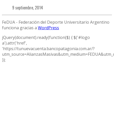
9 septiembre, 2014
FeDUA - Federación del Deporte Universitario Argentino
funciona gracias a
WordPress
jQuery(document).ready(function($) { $('#logo
a').attr('href',
'https://tunuevacuenta.bancopatagonia.com.ar/?
utm_source=AlianzasMasivas&utm_medium=FEDUA&utm_c
});