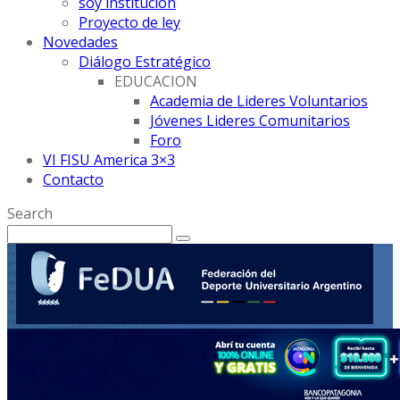
soy institución
Proyecto de ley
Novedades
Diálogo Estratégico
EDUCACION
Academia de Lideres Voluntarios
Jóvenes Lideres Comunitarios
Foro
VI FISU America 3×3
Contacto
Search