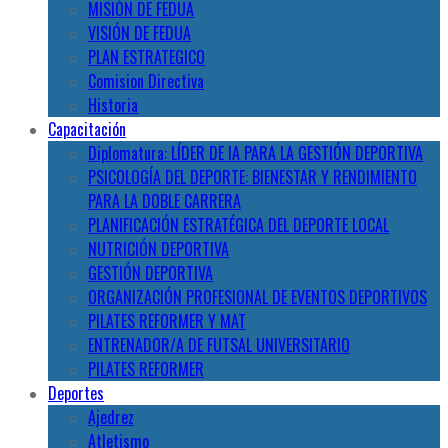
MISIÓN DE FEDUA
VISIÓN DE FEDUA
PLAN ESTRATEGICO
Comision Directiva
Historia
Capacitación
Diplomatura: LÍDER DE IA PARA LA GESTIÓN DEPORTIVA
PSICOLOGÍA DEL DEPORTE: BIENESTAR Y RENDIMIENTO
PARA LA DOBLE CARRERA
PLANIFICACIÓN ESTRATÉGICA DEL DEPORTE LOCAL
NUTRICIÓN DEPORTIVA
GESTIÓN DEPORTIVA
ORGANIZACIÓN PROFESIONAL DE EVENTOS DEPORTIVOS
PILATES REFORMER Y MAT
ENTRENADOR/A DE FUTSAL UNIVERSITARIO
PILATES REFORMER
Deportes
Ajedrez
Atletismo