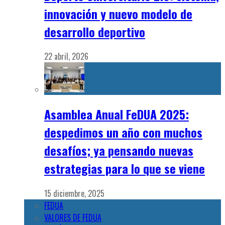
innovación y nuevo modelo de
desarrollo deportivo
22 abril, 2026
Asamblea Anual FeDUA 2025:
despedimos un año con muchos
desafíos; ya pensando nuevas
estrategias para lo que se viene
15 diciembre, 2025
FEDUA
VALORES DE FEDUA