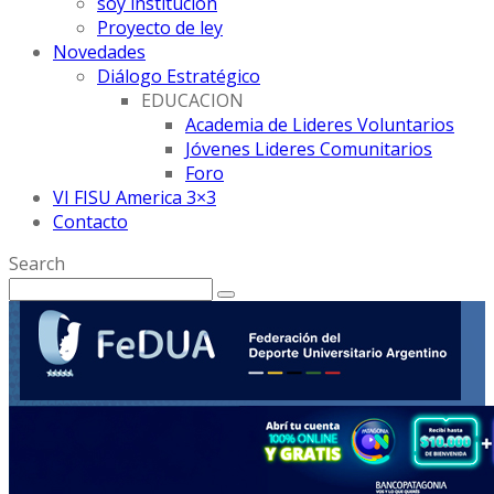
soy institución
Proyecto de ley
Novedades
Diálogo Estratégico
EDUCACION
Academia de Lideres Voluntarios
Jóvenes Lideres Comunitarios
Foro
VI FISU America 3×3
Contacto
Search