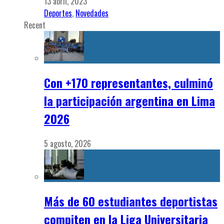
13 abril, 2023
Deportes
,
Novedades
Recent
Con +170 representantes, culminó
la participación argentina en Lima
2026
5 agosto, 2026
Más de 60 estudiantes deportistas
compiten en la Liga Universitaria