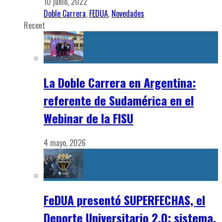
10 junio, 2022
Doble Carrera
,
FEDUA
,
Novedades
Recent
La Doble Carrera en Argentina:
referente de Sudamérica en el
Webinar de la FISU
4 mayo, 2026
FeDUA presentó SUPERFECHAS, el
Deporte Universitario 2.0: sistema,