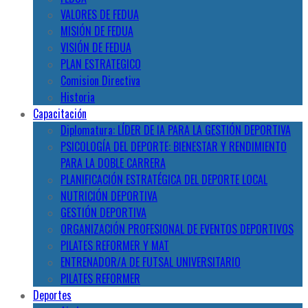
VALORES DE FEDUA
MISIÓN DE FEDUA
VISIÓN DE FEDUA
PLAN ESTRATEGICO
Comision Directiva
Historia
Capacitación
Diplomatura: LÍDER DE IA PARA LA GESTIÓN DEPORTIVA
PSICOLOGÍA DEL DEPORTE: BIENESTAR Y RENDIMIENTO
PARA LA DOBLE CARRERA
PLANIFICACIÓN ESTRATÉGICA DEL DEPORTE LOCAL
NUTRICIÓN DEPORTIVA
GESTIÓN DEPORTIVA
ORGANIZACIÓN PROFESIONAL DE EVENTOS DEPORTIVOS
PILATES REFORMER Y MAT
ENTRENADOR/A DE FUTSAL UNIVERSITARIO
PILATES REFORMER
Deportes