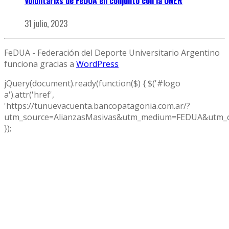
Voluntarixs de FeDUA en conjunto con la UNER
31 julio, 2023
FeDUA - Federación del Deporte Universitario Argentino
funciona gracias a
WordPress
jQuery(document).ready(function($) { $('#logo
a').attr('href',
'https://tunuevacuenta.bancopatagonia.com.ar/?
utm_source=AlianzasMasivas&utm_medium=FEDUA&utm_c
});