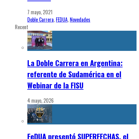
7 mayo, 2021
Doble Carrera
,
FEDUA
,
Novedades
Recent
La Doble Carrera en Argentina:
referente de Sudamérica en el
Webinar de la FISU
4 mayo, 2026
FeDUA presentó SUPERFECHAS, el