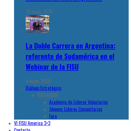
29 mayo, 2026
La Doble Carrera en Argentina:
referente de Sudamérica en el
Webinar de la FISU
4 mayo, 2026
Diálogo Estratégico
EDUCACION
Academia de Lideres Voluntarios
Jóvenes Lideres Comunitarios
Foro
VI FISU America 3×3
Contacto