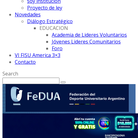
soy institución
Proyecto de ley
Novedades
Diálogo Estratégico
EDUCACION
Academia de Lideres Voluntarios
Jóvenes Lideres Comunitarios
Foro
VI FISU America 3×3
Contacto
Search