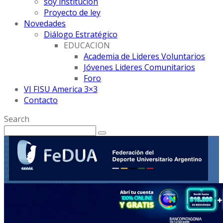
soy institución
Proyecto de ley
Novedades
Diálogo Estratégico
EDUCACION
Academia de Lideres Voluntarios
Jóvenes Lideres Comunitarios
Foro
VI FISU America 3×3
Contacto
Search