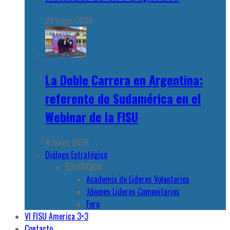
29 mayo, 2026
La Doble Carrera en Argentina:
referente de Sudamérica en el
Webinar de la FISU
4 mayo, 2026
Diálogo Estratégico
EDUCACION
Academia de Lideres Voluntarios
Jóvenes Lideres Comunitarios
Foro
VI FISU America 3×3
Contacto