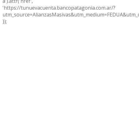
a').attr('href',
'https://tunuevacuenta.bancopatagonia.com.ar/?
utm_source=AlianzasMasivas&utm_medium=FEDUA&utm_c
});