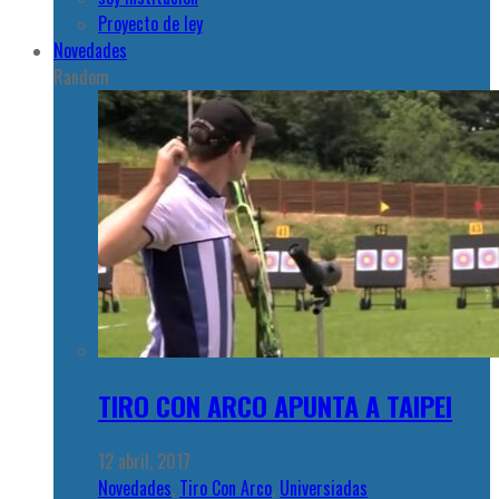
Proyecto de ley
Novedades
Random
TIRO CON ARCO APUNTA A TAIPEI
12 abril, 2017
Novedades
,
Tiro Con Arco
,
Universiadas