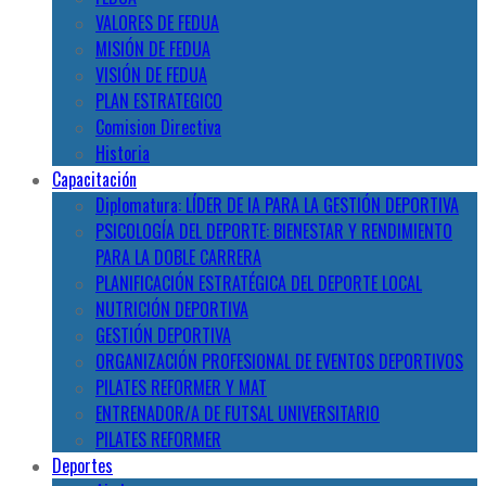
VALORES DE FEDUA
MISIÓN DE FEDUA
VISIÓN DE FEDUA
PLAN ESTRATEGICO
Comision Directiva
Historia
Capacitación
Diplomatura: LÍDER DE IA PARA LA GESTIÓN DEPORTIVA
PSICOLOGÍA DEL DEPORTE: BIENESTAR Y RENDIMIENTO
PARA LA DOBLE CARRERA
PLANIFICACIÓN ESTRATÉGICA DEL DEPORTE LOCAL
NUTRICIÓN DEPORTIVA
GESTIÓN DEPORTIVA
ORGANIZACIÓN PROFESIONAL DE EVENTOS DEPORTIVOS
PILATES REFORMER Y MAT
ENTRENADOR/A DE FUTSAL UNIVERSITARIO
PILATES REFORMER
Deportes