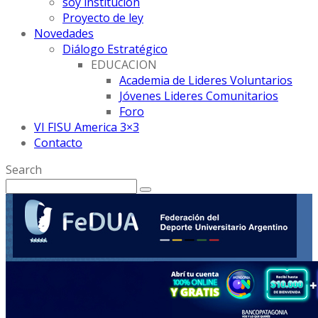
soy institución
Proyecto de ley
Novedades
Diálogo Estratégico
EDUCACION
Academia de Lideres Voluntarios
Jóvenes Lideres Comunitarios
Foro
VI FISU America 3×3
Contacto
Search