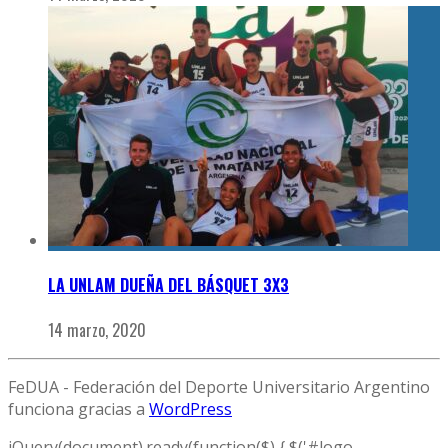
LA UNLAM DUEÑA DEL BÁSQUET 3X3
14 marzo, 2020
FeDUA - Federación del Deporte Universitario Argentino
funciona gracias a
WordPress
jQuery(document).ready(function($) { $('#logo