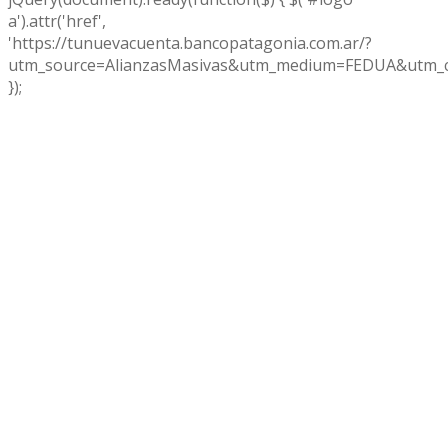
a').attr('href',
'https://tunuevacuenta.bancopatagonia.com.ar/?
utm_source=AlianzasMasivas&utm_medium=FEDUA&utm_c
});