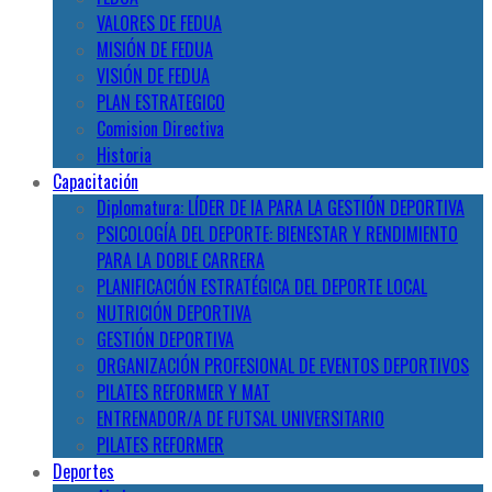
VALORES DE FEDUA
MISIÓN DE FEDUA
VISIÓN DE FEDUA
PLAN ESTRATEGICO
Comision Directiva
Historia
Capacitación
Diplomatura: LÍDER DE IA PARA LA GESTIÓN DEPORTIVA
PSICOLOGÍA DEL DEPORTE: BIENESTAR Y RENDIMIENTO
PARA LA DOBLE CARRERA
PLANIFICACIÓN ESTRATÉGICA DEL DEPORTE LOCAL
NUTRICIÓN DEPORTIVA
GESTIÓN DEPORTIVA
ORGANIZACIÓN PROFESIONAL DE EVENTOS DEPORTIVOS
PILATES REFORMER Y MAT
ENTRENADOR/A DE FUTSAL UNIVERSITARIO
PILATES REFORMER
Deportes