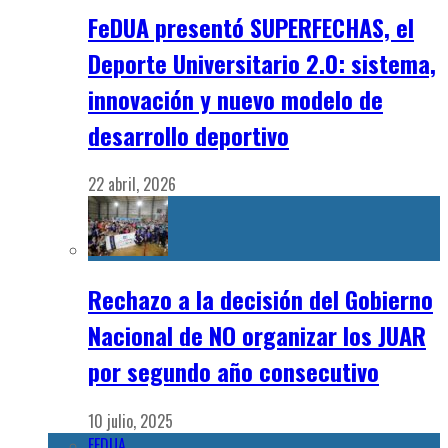
FeDUA presentó SUPERFECHAS, el
Deporte Universitario 2.0: sistema,
innovación y nuevo modelo de
desarrollo deportivo
22 abril, 2026
Rechazo a la decisión del Gobierno
Nacional de NO organizar los JUAR
por segundo año consecutivo
10 julio, 2025
FEDUA