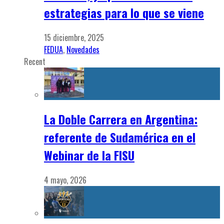
estrategias para lo que se viene
15 diciembre, 2025
FEDUA
,
Novedades
Recent
La Doble Carrera en Argentina:
referente de Sudamérica en el
Webinar de la FISU
4 mayo, 2026