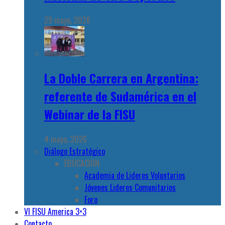
29 mayo, 2026
La Doble Carrera en Argentina:
referente de Sudamérica en el
Webinar de la FISU
4 mayo, 2026
Diálogo Estratégico
EDUCACION
Academia de Lideres Voluntarios
Jóvenes Lideres Comunitarios
Foro
VI FISU America 3×3
Contacto