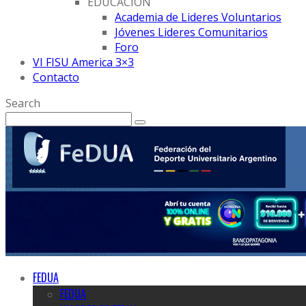
EDUCACION
Academia de Lideres Voluntarios
Jóvenes Lideres Comunitarios
Foro
VI FISU America 3×3
Contacto
Search
FEDUA
FEDUA