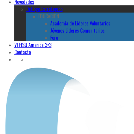
Novedades
Diálogo Estratégico
EDUCACION
Academia de Lideres Voluntarios
Jóvenes Lideres Comunitarios
Foro
VI FISU America 3×3
Contacto