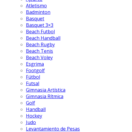
Atletismo
Badminton
Basquet
Basquet 3×3
Beach Futbol
Beach Handball
Beach Rugby
Beach Tenis
Beach Voley
Esgrima
Footgolf
Fútbol
Futsal
Gimnasia Artística
Gimnasia Rítmica
Golf
Handball
Hockey
Judo
Levantamiento de Pesas