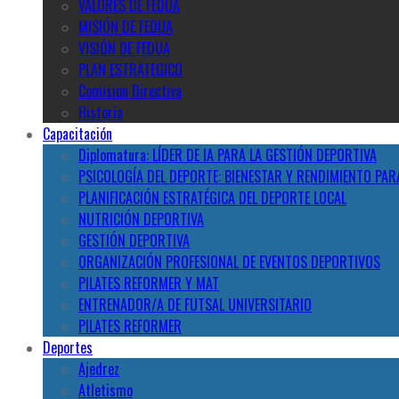
VALORES DE FEDUA
MISIÓN DE FEDUA
VISIÓN DE FEDUA
PLAN ESTRATEGICO
Comision Directiva
Historia
Capacitación
Diplomatura: LÍDER DE IA PARA LA GESTIÓN DEPORTIVA
PSICOLOGÍA DEL DEPORTE: BIENESTAR Y RENDIMIENTO PAR
PLANIFICACIÓN ESTRATÉGICA DEL DEPORTE LOCAL
NUTRICIÓN DEPORTIVA
GESTIÓN DEPORTIVA
ORGANIZACIÓN PROFESIONAL DE EVENTOS DEPORTIVOS
PILATES REFORMER Y MAT
ENTRENADOR/A DE FUTSAL UNIVERSITARIO
PILATES REFORMER
Deportes
Ajedrez
Atletismo