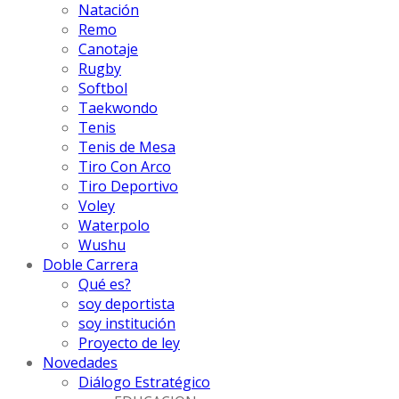
Natación
Remo
Canotaje
Rugby
Softbol
Taekwondo
Tenis
Tenis de Mesa
Tiro Con Arco
Tiro Deportivo
Voley
Waterpolo
Wushu
Doble Carrera
Qué es?
soy deportista
soy institución
Proyecto de ley
Novedades
Diálogo Estratégico