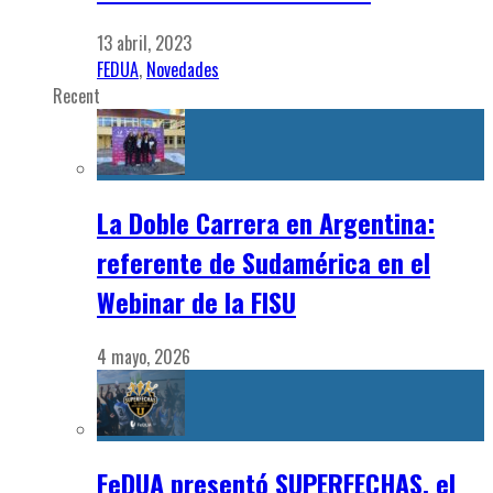
13 abril, 2023
FEDUA
,
Novedades
Recent
La Doble Carrera en Argentina:
referente de Sudamérica en el
Webinar de la FISU
4 mayo, 2026
FeDUA presentó SUPERFECHAS, el