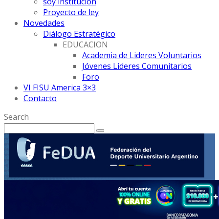
soy institución
Proyecto de ley
Novedades
Diálogo Estratégico
EDUCACION
Academia de Lideres Voluntarios
Jóvenes Lideres Comunitarios
Foro
VI FISU America 3×3
Contacto
Search