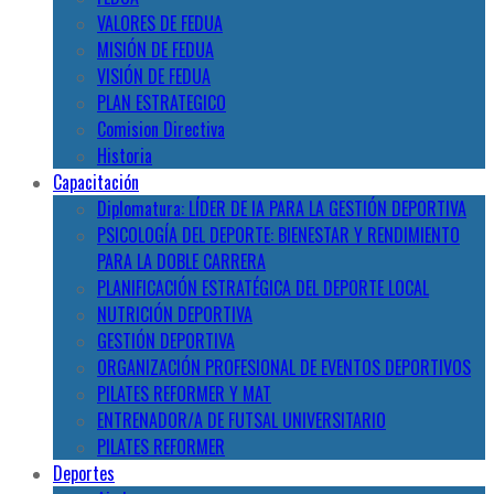
VALORES DE FEDUA
MISIÓN DE FEDUA
VISIÓN DE FEDUA
PLAN ESTRATEGICO
Comision Directiva
Historia
Capacitación
Diplomatura: LÍDER DE IA PARA LA GESTIÓN DEPORTIVA
PSICOLOGÍA DEL DEPORTE: BIENESTAR Y RENDIMIENTO
PARA LA DOBLE CARRERA
PLANIFICACIÓN ESTRATÉGICA DEL DEPORTE LOCAL
NUTRICIÓN DEPORTIVA
GESTIÓN DEPORTIVA
ORGANIZACIÓN PROFESIONAL DE EVENTOS DEPORTIVOS
PILATES REFORMER Y MAT
ENTRENADOR/A DE FUTSAL UNIVERSITARIO
PILATES REFORMER
Deportes