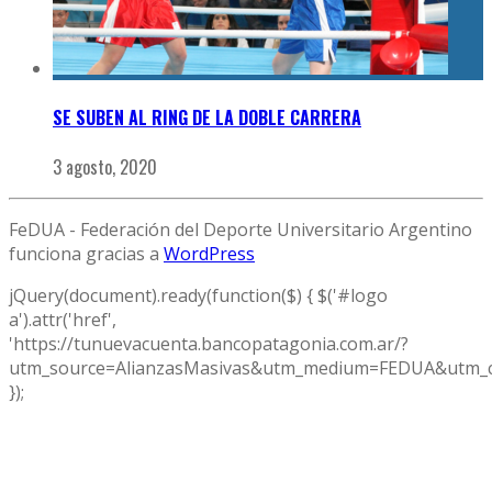
SE SUBEN AL RING DE LA DOBLE CARRERA
3 agosto, 2020
FeDUA - Federación del Deporte Universitario Argentino
funciona gracias a
WordPress
jQuery(document).ready(function($) { $('#logo
a').attr('href',
'https://tunuevacuenta.bancopatagonia.com.ar/?
utm_source=AlianzasMasivas&utm_medium=FEDUA&utm_c
});