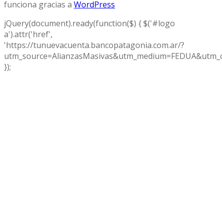
funciona gracias a
WordPress
jQuery(document).ready(function($) { $('#logo
a').attr('href',
'https://tunuevacuenta.bancopatagonia.com.ar/?
utm_source=AlianzasMasivas&utm_medium=FEDUA&utm_c
});