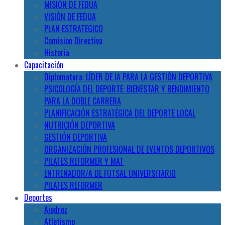
MISIÓN DE FEDUA
VISIÓN DE FEDUA
PLAN ESTRATEGICO
Comision Directiva
Historia
Capacitación
Diplomatura: LÍDER DE IA PARA LA GESTIÓN DEPORTIVA
PSICOLOGÍA DEL DEPORTE: BIENESTAR Y RENDIMIENTO
PARA LA DOBLE CARRERA
PLANIFICACIÓN ESTRATÉGICA DEL DEPORTE LOCAL
NUTRICIÓN DEPORTIVA
GESTIÓN DEPORTIVA
ORGANIZACIÓN PROFESIONAL DE EVENTOS DEPORTIVOS
PILATES REFORMER Y MAT
ENTRENADOR/A DE FUTSAL UNIVERSITARIO
PILATES REFORMER
Deportes
Ajedrez
Atletismo