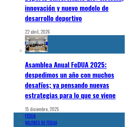
innovación y nuevo modelo de
desarrollo deportivo
22 abril, 2026
Asamblea Anual FeDUA 2025:
despedimos un año con muchos
desafíos; ya pensando nuevas
estrategias para lo que se viene
15 diciembre, 2025
FEDUA
VALORES DE FEDUA