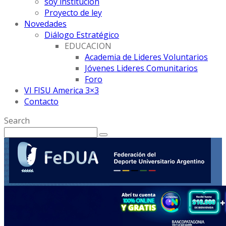
soy institución
Proyecto de ley
Novedades
Diálogo Estratégico
EDUCACION
Academia de Lideres Voluntarios
Jóvenes Lideres Comunitarios
Foro
VI FISU America 3×3
Contacto
Search