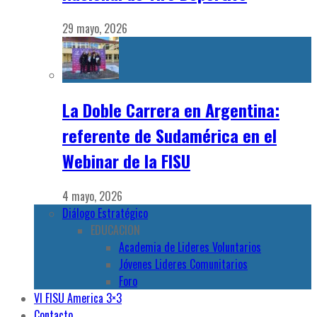
29 mayo, 2026
La Doble Carrera en Argentina:
referente de Sudamérica en el
Webinar de la FISU
4 mayo, 2026
Diálogo Estratégico
EDUCACION
Academia de Lideres Voluntarios
Jóvenes Lideres Comunitarios
Foro
VI FISU America 3×3
Contacto