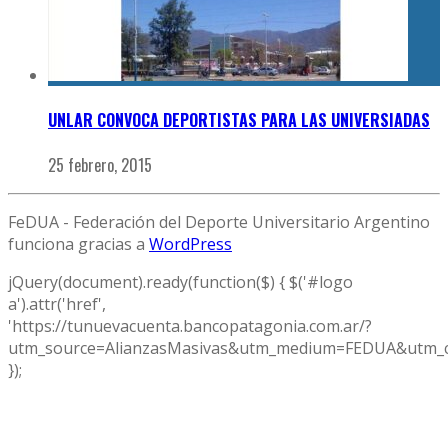
UNLAR CONVOCA DEPORTISTAS PARA LAS UNIVERSIADAS
25 febrero, 2015
FeDUA - Federación del Deporte Universitario Argentino
funciona gracias a
WordPress
jQuery(document).ready(function($) { $('#logo
a').attr('href',
'https://tunuevacuenta.bancopatagonia.com.ar/?
utm_source=AlianzasMasivas&utm_medium=FEDUA&utm_c
});