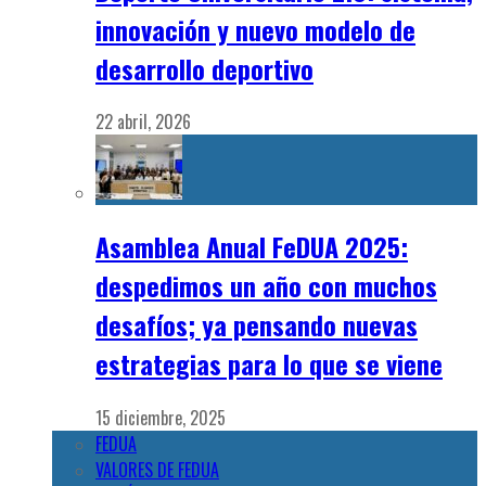
innovación y nuevo modelo de
desarrollo deportivo
22 abril, 2026
Asamblea Anual FeDUA 2025:
despedimos un año con muchos
desafíos; ya pensando nuevas
estrategias para lo que se viene
15 diciembre, 2025
FEDUA
VALORES DE FEDUA