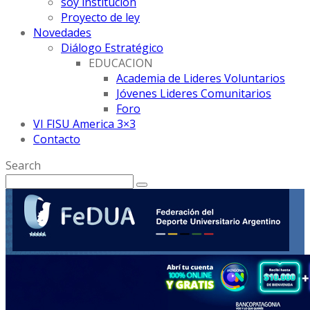
soy institución
Proyecto de ley
Novedades
Diálogo Estratégico
EDUCACION
Academia de Lideres Voluntarios
Jóvenes Lideres Comunitarios
Foro
VI FISU America 3×3
Contacto
Search