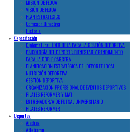
MISIÓN DE FEDUA
VISIÓN DE FEDUA
PLAN ESTRATEGICO
Comision Directiva
Historia
Capacitación
Diplomatura: LÍDER DE IA PARA LA GESTIÓN DEPORTIVA
PSICOLOGÍA DEL DEPORTE: BIENESTAR Y RENDIMIENTO
PARA LA DOBLE CARRERA
PLANIFICACIÓN ESTRATÉGICA DEL DEPORTE LOCAL
NUTRICIÓN DEPORTIVA
GESTIÓN DEPORTIVA
ORGANIZACIÓN PROFESIONAL DE EVENTOS DEPORTIVOS
PILATES REFORMER Y MAT
ENTRENADOR/A DE FUTSAL UNIVERSITARIO
PILATES REFORMER
Deportes
Ajedrez
Atletismo