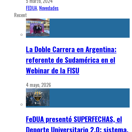
5 marzo, 2024
FEDUA
,
Novedades
Recent
La Doble Carrera en Argentina:
referente de Sudamérica en el
Webinar de la FISU
4 mayo, 2026
FeDUA presentó SUPERFECHAS, el
Deporte Universitario 2.0: sistema,