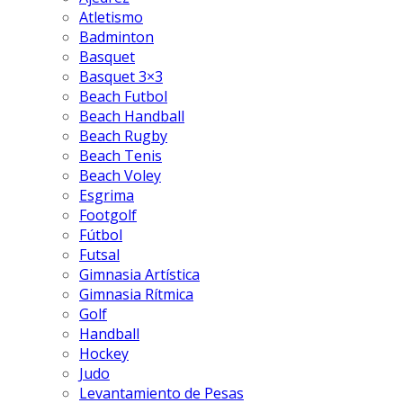
Atletismo
Badminton
Basquet
Basquet 3×3
Beach Futbol
Beach Handball
Beach Rugby
Beach Tenis
Beach Voley
Esgrima
Footgolf
Fútbol
Futsal
Gimnasia Artística
Gimnasia Rítmica
Golf
Handball
Hockey
Judo
Levantamiento de Pesas