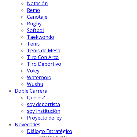
Natación
Remo
Canotaje
Rugby
Softbol
Taekwondo
Tenis
Tenis de Mesa
Tiro Con Arco
Tiro Deportivo
Voley
Waterpolo
Wushu
Doble Carrera
Qué es?
soy deportista
soy institución
Proyecto de ley
Novedades
Diálogo Estratégico