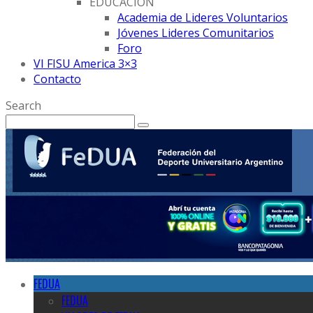
EDUCACION
Academia de Lideres Voluntarios
Jóvenes Lideres Comunitarios
Foro
VI FISU America 3×3
Contacto
Search
FEDUA
FEDUA