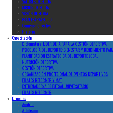
VALORES DE FEDUA
MISIÓN DE FEDUA
VISIÓN DE FEDUA
PLAN ESTRATEGICO
Comision Directiva
Historia
Capacitación
Diplomatura: LÍDER DE IA PARA LA GESTIÓN DEPORTIVA
PSICOLOGÍA DEL DEPORTE: BIENESTAR Y RENDIMIENTO PAR
PLANIFICACIÓN ESTRATÉGICA DEL DEPORTE LOCAL
NUTRICIÓN DEPORTIVA
GESTIÓN DEPORTIVA
ORGANIZACIÓN PROFESIONAL DE EVENTOS DEPORTIVOS
PILATES REFORMER Y MAT
ENTRENADOR/A DE FUTSAL UNIVERSITARIO
PILATES REFORMER
Deportes
Ajedrez
Atletismo