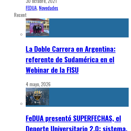
30 octubre, 2021
FEDUA
,
Novedades
Recent
La Doble Carrera en Argentina:
referente de Sudamérica en el
Webinar de la FISU
4 mayo, 2026
FeDUA presentó SUPERFECHAS, el
Deporte Universitario 2.0: sistema,