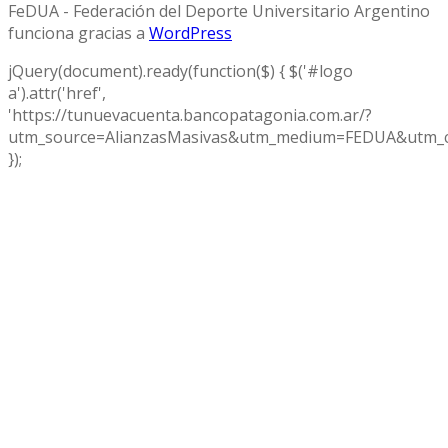
FeDUA - Federación del Deporte Universitario Argentino
funciona gracias a
WordPress
jQuery(document).ready(function($) { $('#logo
a').attr('href',
'https://tunuevacuenta.bancopatagonia.com.ar/?
utm_source=AlianzasMasivas&utm_medium=FEDUA&utm_c
});