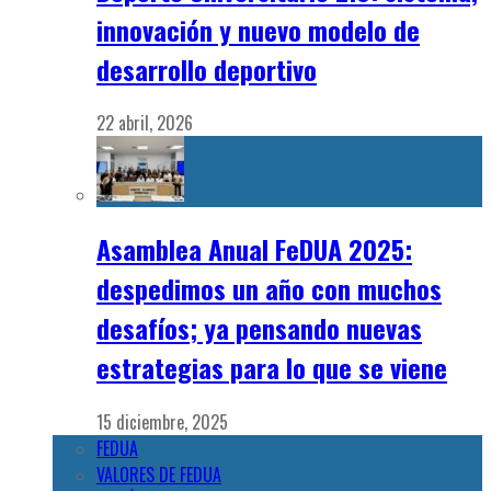
innovación y nuevo modelo de
desarrollo deportivo
22 abril, 2026
Asamblea Anual FeDUA 2025:
despedimos un año con muchos
desafíos; ya pensando nuevas
estrategias para lo que se viene
15 diciembre, 2025
FEDUA
VALORES DE FEDUA