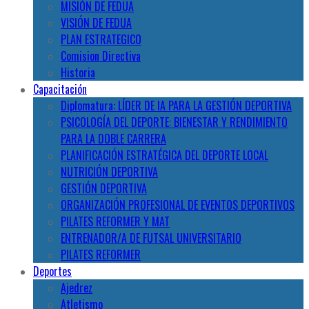
MISIÓN DE FEDUA
VISIÓN DE FEDUA
PLAN ESTRATEGICO
Comision Directiva
Historia
Capacitación
Diplomatura: LÍDER DE IA PARA LA GESTIÓN DEPORTIVA
PSICOLOGÍA DEL DEPORTE: BIENESTAR Y RENDIMIENTO
PARA LA DOBLE CARRERA
PLANIFICACIÓN ESTRATÉGICA DEL DEPORTE LOCAL
NUTRICIÓN DEPORTIVA
GESTIÓN DEPORTIVA
ORGANIZACIÓN PROFESIONAL DE EVENTOS DEPORTIVOS
PILATES REFORMER Y MAT
ENTRENADOR/A DE FUTSAL UNIVERSITARIO
PILATES REFORMER
Deportes
Ajedrez
Atletismo