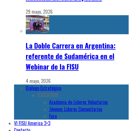
29 mayo, 2026
La Doble Carrera en Argentina:
referente de Sudamérica en el
Webinar de la FISU
4 mayo, 2026
Diálogo Estratégico
EDUCACION
Academia de Lideres Voluntarios
Jóvenes Lideres Comunitarios
Foro
VI FISU America 3×3
Contacto