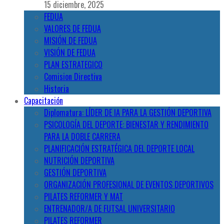
15 diciembre, 2025
FEDUA
VALORES DE FEDUA
MISIÓN DE FEDUA
VISIÓN DE FEDUA
PLAN ESTRATEGICO
Comision Directiva
Historia
Capacitación
Diplomatura: LÍDER DE IA PARA LA GESTIÓN DEPORTIVA
PSICOLOGÍA DEL DEPORTE: BIENESTAR Y RENDIMIENTO
PARA LA DOBLE CARRERA
PLANIFICACIÓN ESTRATÉGICA DEL DEPORTE LOCAL
NUTRICIÓN DEPORTIVA
GESTIÓN DEPORTIVA
ORGANIZACIÓN PROFESIONAL DE EVENTOS DEPORTIVOS
PILATES REFORMER Y MAT
ENTRENADOR/A DE FUTSAL UNIVERSITARIO
PILATES REFORMER