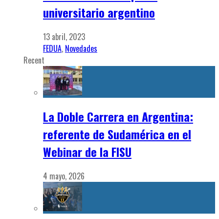
universitario argentino
13 abril, 2023
FEDUA
,
Novedades
Recent
La Doble Carrera en Argentina:
referente de Sudamérica en el
Webinar de la FISU
4 mayo, 2026