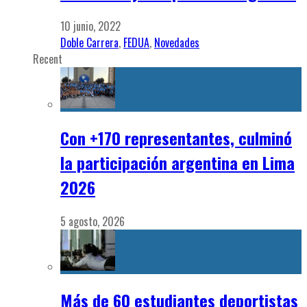
10 junio, 2022
Doble Carrera
,
FEDUA
,
Novedades
Recent
Con +170 representantes, culminó
la participación argentina en Lima
2026
5 agosto, 2026
Más de 60 estudiantes deportistas