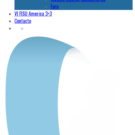
Foro
VI FISU America 3×3
Contacto