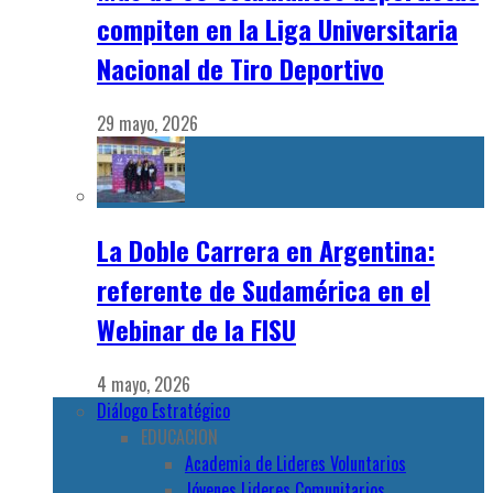
compiten en la Liga Universitaria
Nacional de Tiro Deportivo
29 mayo, 2026
La Doble Carrera en Argentina:
referente de Sudamérica en el
Webinar de la FISU
4 mayo, 2026
Diálogo Estratégico
EDUCACION
Academia de Lideres Voluntarios
Jóvenes Lideres Comunitarios