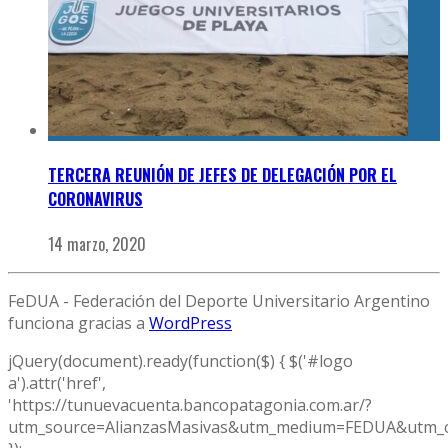
TERCERA REUNIÓN DE JEFES DE DELEGACIÓN POR EL
CORONAVIRUS
14 marzo, 2020
FeDUA - Federación del Deporte Universitario Argentino
funciona gracias a
WordPress
jQuery(document).ready(function($) { $('#logo
a').attr('href',
'https://tunuevacuenta.bancopatagonia.com.ar/?
utm_source=AlianzasMasivas&utm_medium=FEDUA&utm_c