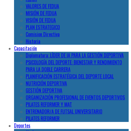
VALORES DE FEDUA
MISIÓN DE FEDUA
VISIÓN DE FEDUA
PLAN ESTRATEGICO
Comision Directiva
Historia
Capacitación
Diplomatura: LÍDER DE IA PARA LA GESTIÓN DEPORTIVA
PSICOLOGÍA DEL DEPORTE: BIENESTAR Y RENDIMIENTO
PARA LA DOBLE CARRERA
PLANIFICACIÓN ESTRATÉGICA DEL DEPORTE LOCAL
NUTRICIÓN DEPORTIVA
GESTIÓN DEPORTIVA
ORGANIZACIÓN PROFESIONAL DE EVENTOS DEPORTIVOS
PILATES REFORMER Y MAT
ENTRENADOR/A DE FUTSAL UNIVERSITARIO
PILATES REFORMER
Deportes