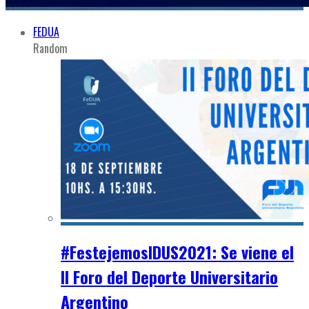
FEDUA
Random
#FestejemosIDUS2021: Se viene el
II Foro del Deporte Universitario
Argentino