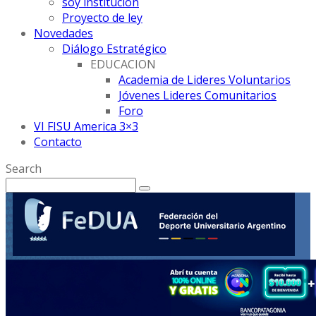
soy institución
Proyecto de ley
Novedades
Diálogo Estratégico
EDUCACION
Academia de Lideres Voluntarios
Jóvenes Lideres Comunitarios
Foro
VI FISU America 3×3
Contacto
Search