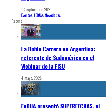
13 septiembre, 2021
Eventos
,
FEDUA
,
Novedades
Recent
La Doble Carrera en Argentina:
referente de Sudamérica en el
Webinar de la FISU
4 mayo, 2026
FeDUA presentó SUPERFECHAS, el