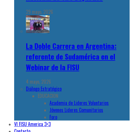
29 mayo, 2026
La Doble Carrera en Argentina:
referente de Sudamérica en el
Webinar de la FISU
4 mayo, 2026
Diálogo Estratégico
EDUCACION
Academia de Lideres Voluntarios
Jóvenes Lideres Comunitarios
Foro
VI FISU America 3×3
Contacto