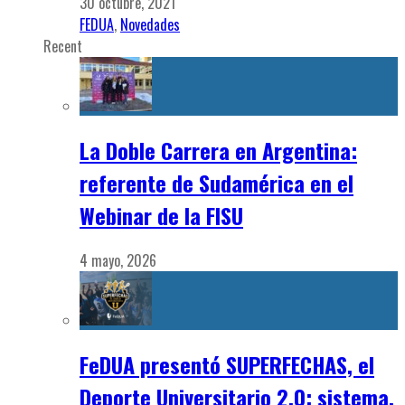
30 octubre, 2021
FEDUA
,
Novedades
Recent
La Doble Carrera en Argentina:
referente de Sudamérica en el
Webinar de la FISU
4 mayo, 2026
FeDUA presentó SUPERFECHAS, el
Deporte Universitario 2.0: sistema,