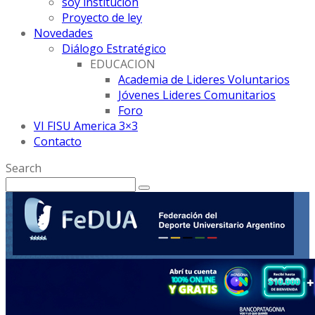
soy institución
Proyecto de ley
Novedades
Diálogo Estratégico
EDUCACION
Academia de Lideres Voluntarios
Jóvenes Lideres Comunitarios
Foro
VI FISU America 3×3
Contacto
Search