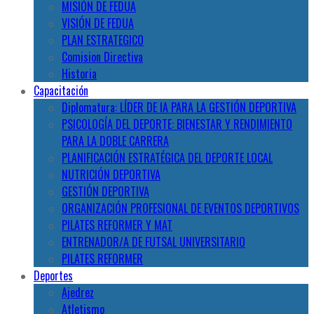
MISIÓN DE FEDUA
VISIÓN DE FEDUA
PLAN ESTRATEGICO
Comision Directiva
Historia
Capacitación
Diplomatura: LÍDER DE IA PARA LA GESTIÓN DEPORTIVA
PSICOLOGÍA DEL DEPORTE: BIENESTAR Y RENDIMIENTO
PARA LA DOBLE CARRERA
PLANIFICACIÓN ESTRATÉGICA DEL DEPORTE LOCAL
NUTRICIÓN DEPORTIVA
GESTIÓN DEPORTIVA
ORGANIZACIÓN PROFESIONAL DE EVENTOS DEPORTIVOS
PILATES REFORMER Y MAT
ENTRENADOR/A DE FUTSAL UNIVERSITARIO
PILATES REFORMER
Deportes
Ajedrez
Atletismo