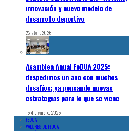
innovación y nuevo modelo de
desarrollo deportivo
22 abril, 2026
Asamblea Anual FeDUA 2025:
despedimos un año con muchos
desafíos; ya pensando nuevas
estrategias para lo que se viene
15 diciembre, 2025
FEDUA
VALORES DE FEDUA