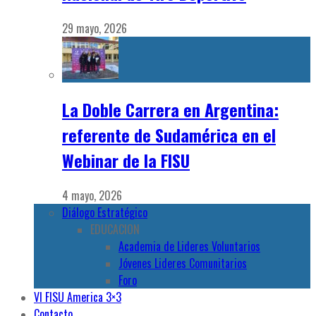
29 mayo, 2026
La Doble Carrera en Argentina:
referente de Sudamérica en el
Webinar de la FISU
4 mayo, 2026
Diálogo Estratégico
EDUCACION
Academia de Lideres Voluntarios
Jóvenes Lideres Comunitarios
Foro
VI FISU America 3×3
Contacto