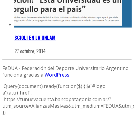
SCIOLI EN LA UNLAM
27 octubre, 2014
FeDUA - Federación del Deporte Universitario Argentino
funciona gracias a
WordPress
jQuery(document).ready(function($) { $('#logo
a').attr('href',
'https://tunuevacuenta.bancopatagonia.com.ar/?
utm_source=AlianzasMasivas&utm_medium=FEDUA&utm_c
});