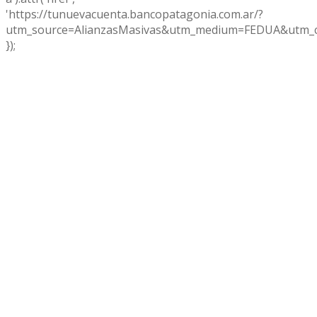
'https://tunuevacuenta.bancopatagonia.com.ar/?
utm_source=AlianzasMasivas&utm_medium=FEDUA&utm_c
});