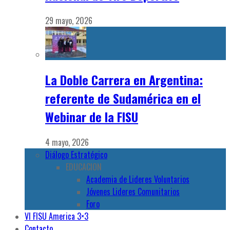
29 mayo, 2026
La Doble Carrera en Argentina:
referente de Sudamérica en el
Webinar de la FISU
4 mayo, 2026
Diálogo Estratégico
EDUCACION
Academia de Lideres Voluntarios
Jóvenes Lideres Comunitarios
Foro
VI FISU America 3×3
Contacto