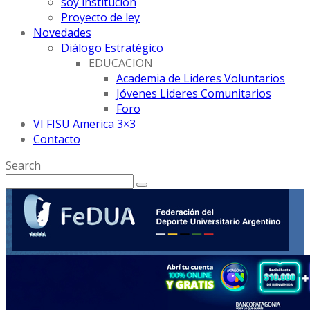
soy institución
Proyecto de ley
Novedades
Diálogo Estratégico
EDUCACION
Academia de Lideres Voluntarios
Jóvenes Lideres Comunitarios
Foro
VI FISU America 3×3
Contacto
Search