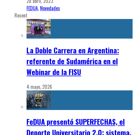
28 abril, 2023
FEDUA
,
Novedades
Recent
La Doble Carrera en Argentina:
referente de Sudamérica en el
Webinar de la FISU
4 mayo, 2026
FeDUA presentó SUPERFECHAS, el
Deporte Universitario 2.0: sistema,