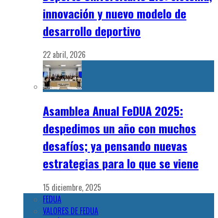
innovación y nuevo modelo de
desarrollo deportivo
22 abril, 2026
Asamblea Anual FeDUA 2025:
despedimos un año con muchos
desafíos; ya pensando nuevas
estrategias para lo que se viene
15 diciembre, 2025
FEDUA
VALORES DE FEDUA