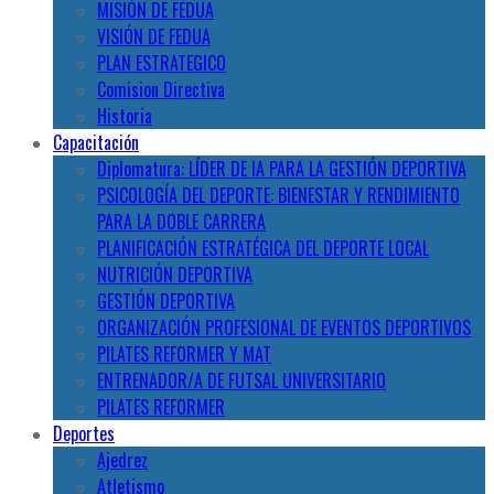
MISIÓN DE FEDUA
VISIÓN DE FEDUA
PLAN ESTRATEGICO
Comision Directiva
Historia
Capacitación
Diplomatura: LÍDER DE IA PARA LA GESTIÓN DEPORTIVA
PSICOLOGÍA DEL DEPORTE: BIENESTAR Y RENDIMIENTO
PARA LA DOBLE CARRERA
PLANIFICACIÓN ESTRATÉGICA DEL DEPORTE LOCAL
NUTRICIÓN DEPORTIVA
GESTIÓN DEPORTIVA
ORGANIZACIÓN PROFESIONAL DE EVENTOS DEPORTIVOS
PILATES REFORMER Y MAT
ENTRENADOR/A DE FUTSAL UNIVERSITARIO
PILATES REFORMER
Deportes
Ajedrez
Atletismo