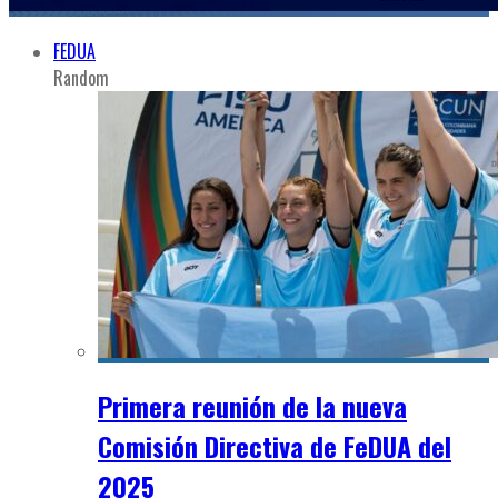
FEDUA
Random
Primera reunión de la nueva
Comisión Directiva de FeDUA del
2025