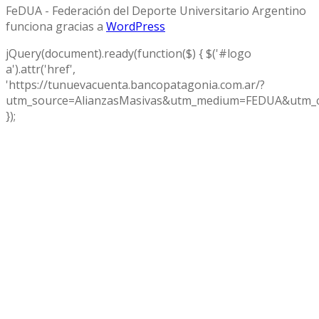
FeDUA - Federación del Deporte Universitario Argentino
funciona gracias a
WordPress
jQuery(document).ready(function($) { $('#logo
a').attr('href',
'https://tunuevacuenta.bancopatagonia.com.ar/?
utm_source=AlianzasMasivas&utm_medium=FEDUA&utm_c
});