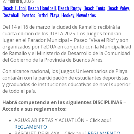
27 febrero, 2026
Beach Futbol
,
Beach Handball
,
Beach Rugby
,
Beach Tenis
,
Beach Voley
,
Cestoball
,
Eventos
,
Futbol Playa
,
Hockey
,
Novedades
Del 14 al 16 de marzo la ciudad de Ramallo recibirá la
cuarta edición de los JUPLA 2025. Los Juegos tendrán
lugar en el Parador Municipal – Paseo “Viva el Río” y son
organizados por FeDUA en conjunto con la Municipalidad
de Ramallo y el Ministerio de Desarrollo de la Comunidad
del Gobierno de la Provincia de Buenos Aires.
Con alcance nacional, los Juegos Universitarios de Playa
contarán con la participación de estudiantes deportistas
y graduados de instituciones educativas de nivel superior
de todo el país.
Habrá competencia en las siguientes DISCIPLINAS –
Accede a sus reglamentos:
AGUAS ABIERTAS Y ACUATLÓN – Click aquí:
REGLAMENTO
BÁSQUET DE PLAYA – Click aquí:
REGLAMENTO