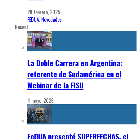
28 febrero, 2025
FEDUA
,
Novedades
Recent
La Doble Carrera en Argentina:
referente de Sudamérica en el
Webinar de la FISU
4 mayo, 2026
FeDUA presentó SUPERFECHAS, el