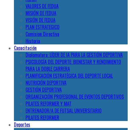
VALORES DE FEDUA
MISIÓN DE FEDUA
VISIÓN DE FEDUA
PLAN ESTRATEGICO
Comision Directiva
Historia
Capacitación
Diplomatura: LÍDER DE IA PARA LA GESTIÓN DEPORTIVA
PSICOLOGÍA DEL DEPORTE: BIENESTAR Y RENDIMIENTO
PARA LA DOBLE CARRERA
PLANIFICACIÓN ESTRATÉGICA DEL DEPORTE LOCAL
NUTRICIÓN DEPORTIVA
GESTIÓN DEPORTIVA
ORGANIZACIÓN PROFESIONAL DE EVENTOS DEPORTIVOS
PILATES REFORMER Y MAT
ENTRENADOR/A DE FUTSAL UNIVERSITARIO
PILATES REFORMER
Deportes