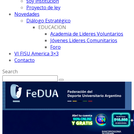
soy institución
Proyecto de ley
Novedades
Diálogo Estratégico
EDUCACION
Academia de Lideres Voluntarios
Jóvenes Lideres Comunitarios
Foro
VI FISU America 3×3
Contacto
Search