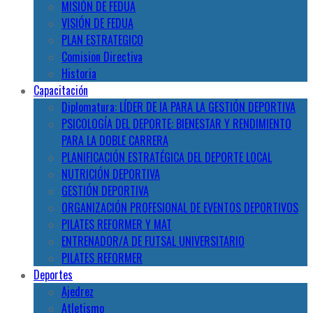
MISIÓN DE FEDUA
VISIÓN DE FEDUA
PLAN ESTRATEGICO
Comision Directiva
Historia
Capacitación
Diplomatura: LÍDER DE IA PARA LA GESTIÓN DEPORTIVA
PSICOLOGÍA DEL DEPORTE: BIENESTAR Y RENDIMIENTO
PARA LA DOBLE CARRERA
PLANIFICACIÓN ESTRATÉGICA DEL DEPORTE LOCAL
NUTRICIÓN DEPORTIVA
GESTIÓN DEPORTIVA
ORGANIZACIÓN PROFESIONAL DE EVENTOS DEPORTIVOS
PILATES REFORMER Y MAT
ENTRENADOR/A DE FUTSAL UNIVERSITARIO
PILATES REFORMER
Deportes
Ajedrez
Atletismo