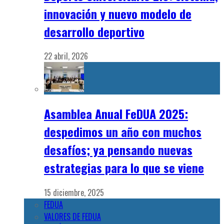
innovación y nuevo modelo de
desarrollo deportivo
22 abril, 2026
Asamblea Anual FeDUA 2025:
despedimos un año con muchos
desafíos; ya pensando nuevas
estrategias para lo que se viene
15 diciembre, 2025
FEDUA
VALORES DE FEDUA