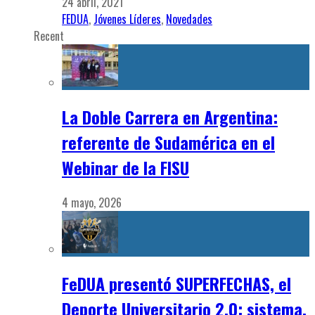
24 abril, 2021
FEDUA
,
Jóvenes Líderes
,
Novedades
Recent
La Doble Carrera en Argentina:
referente de Sudamérica en el
Webinar de la FISU
4 mayo, 2026
FeDUA presentó SUPERFECHAS, el
Deporte Universitario 2.0: sistema,