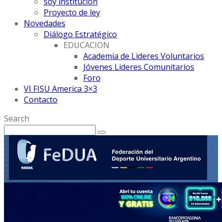
soy institución
Proyecto de ley
Novedades
Diálogo Estratégico
EDUCACION
Academia de Lideres Voluntarios
Jóvenes Lideres Comunitarios
Foro
VI FISU America 3×3
Contacto
Search