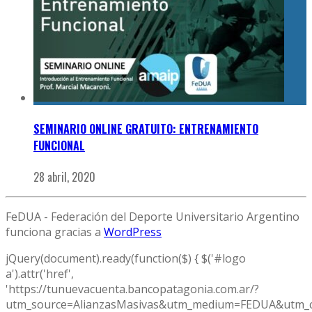
SEMINARIO ONLINE GRATUITO: ENTRENAMIENTO
FUNCIONAL
28 abril, 2020
FeDUA - Federación del Deporte Universitario Argentino
funciona gracias a
WordPress
jQuery(document).ready(function($) { $('#logo
a').attr('href',
'https://tunuevacuenta.bancopatagonia.com.ar/?
utm_source=AlianzasMasivas&utm_medium=FEDUA&utm_c