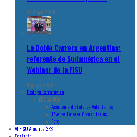
29 mayo, 2026
La Doble Carrera en Argentina:
referente de Sudamérica en el
Webinar de la FISU
4 mayo, 2026
Diálogo Estratégico
EDUCACION
Academia de Lideres Voluntarios
Jóvenes Lideres Comunitarios
Foro
VI FISU America 3×3
Contacto