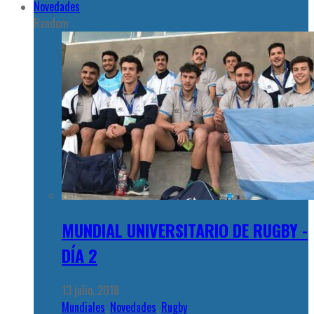
Novedades
Random
MUNDIAL UNIVERSITARIO DE RUGBY -
DÍA 2
13 julio, 2018
Mundiales
,
Novedades
,
Rugby