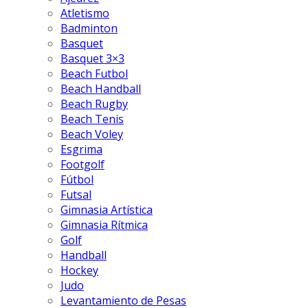
Atletismo
Badminton
Basquet
Basquet 3×3
Beach Futbol
Beach Handball
Beach Rugby
Beach Tenis
Beach Voley
Esgrima
Footgolf
Fútbol
Futsal
Gimnasia Artística
Gimnasia Rítmica
Golf
Handball
Hockey
Judo
Levantamiento de Pesas