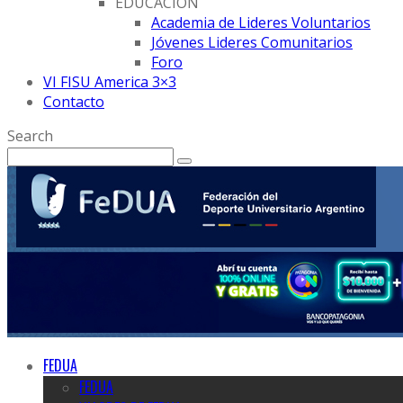
EDUCACION
Academia de Lideres Voluntarios
Jóvenes Lideres Comunitarios
Foro
VI FISU America 3×3
Contacto
Search
FEDUA
FEDUA