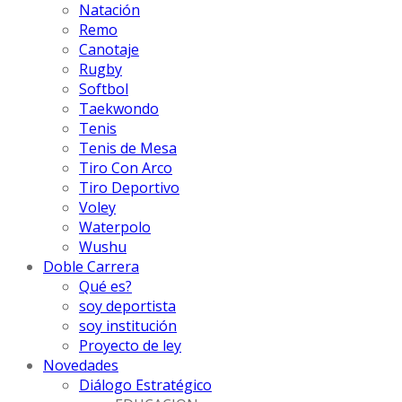
Natación
Remo
Canotaje
Rugby
Softbol
Taekwondo
Tenis
Tenis de Mesa
Tiro Con Arco
Tiro Deportivo
Voley
Waterpolo
Wushu
Doble Carrera
Qué es?
soy deportista
soy institución
Proyecto de ley
Novedades
Diálogo Estratégico