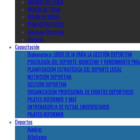
VALORES DE FEDUA
MISIÓN DE FEDUA
VISIÓN DE FEDUA
PLAN ESTRATEGICO
Comision Directiva
Historia
Capacitación
Diplomatura: LÍDER DE IA PARA LA GESTIÓN DEPORTIVA
PSICOLOGÍA DEL DEPORTE: BIENESTAR Y RENDIMIENTO PAR
PLANIFICACIÓN ESTRATÉGICA DEL DEPORTE LOCAL
NUTRICIÓN DEPORTIVA
GESTIÓN DEPORTIVA
ORGANIZACIÓN PROFESIONAL DE EVENTOS DEPORTIVOS
PILATES REFORMER Y MAT
ENTRENADOR/A DE FUTSAL UNIVERSITARIO
PILATES REFORMER
Deportes
Ajedrez
Atletismo