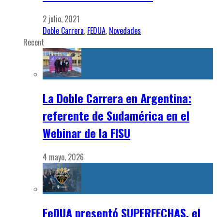
2 julio, 2021
Doble Carrera
,
FEDUA
,
Novedades
Recent
La Doble Carrera en Argentina:
referente de Sudamérica en el
Webinar de la FISU
4 mayo, 2026
FeDUA presentó SUPERFECHAS, el