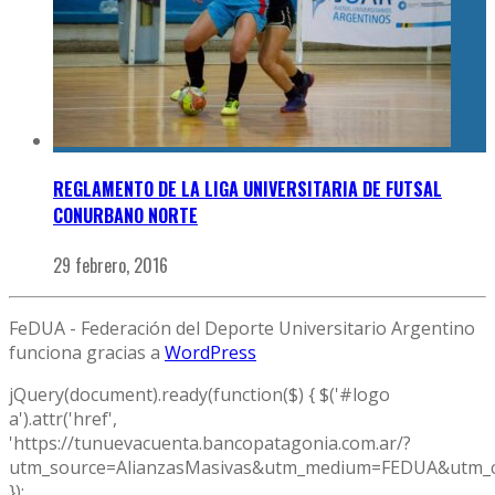
REGLAMENTO DE LA LIGA UNIVERSITARIA DE FUTSAL
CONURBANO NORTE
29 febrero, 2016
FeDUA - Federación del Deporte Universitario Argentino
funciona gracias a
WordPress
jQuery(document).ready(function($) { $('#logo
a').attr('href',
'https://tunuevacuenta.bancopatagonia.com.ar/?
utm_source=AlianzasMasivas&utm_medium=FEDUA&utm_c
});