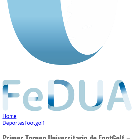
Home
Deportes
Footgolf
Primer Torneo Universitario de FootGolf –