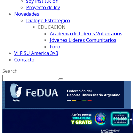
soy institución
Proyecto de ley
Novedades
Diálogo Estratégico
EDUCACION
Academia de Lideres Voluntarios
Jóvenes Lideres Comunitarios
Foro
VI FISU America 3×3
Contacto
Search