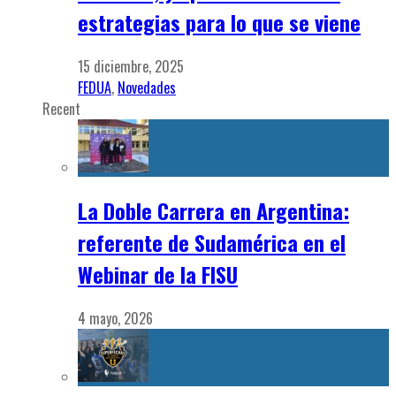
estrategias para lo que se viene
15 diciembre, 2025
FEDUA
,
Novedades
Recent
La Doble Carrera en Argentina:
referente de Sudamérica en el
Webinar de la FISU
4 mayo, 2026