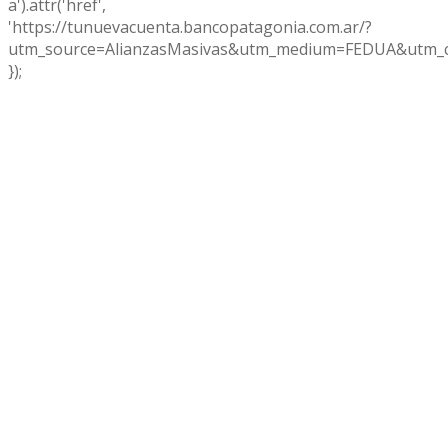
a').attr('href',
'https://tunuevacuenta.bancopatagonia.com.ar/?
utm_source=AlianzasMasivas&utm_medium=FEDUA&utm_c
});