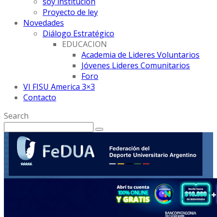
soy institución
Proyecto de ley
Novedades
Diálogo Estratégico
EDUCACION
Academia de Lideres Voluntarios
Jóvenes Lideres Comunitarios
Foro
VI FISU America 3×3
Contacto
Search