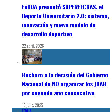
FeDUA presentó SUPERFECHAS, el
Deporte Universitario 2.0: sistema,
innovación y nuevo modelo de
desarrollo deportivo
22 abril, 2026
Rechazo a la decisión del Gobierno
Nacional de NO organizar los JUAR
por segundo año consecutivo
10 julio, 2025
FEDUA