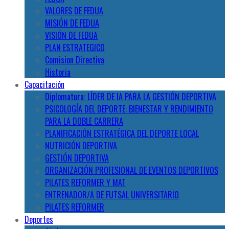
VALORES DE FEDUA
MISIÓN DE FEDUA
VISIÓN DE FEDUA
PLAN ESTRATEGICO
Comision Directiva
Historia
Capacitación
Diplomatura: LÍDER DE IA PARA LA GESTIÓN DEPORTIVA
PSICOLOGÍA DEL DEPORTE: BIENESTAR Y RENDIMIENTO
PARA LA DOBLE CARRERA
PLANIFICACIÓN ESTRATÉGICA DEL DEPORTE LOCAL
NUTRICIÓN DEPORTIVA
GESTIÓN DEPORTIVA
ORGANIZACIÓN PROFESIONAL DE EVENTOS DEPORTIVOS
PILATES REFORMER Y MAT
ENTRENADOR/A DE FUTSAL UNIVERSITARIO
PILATES REFORMER
Deportes