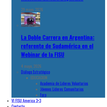
29 mayo, 2026
La Doble Carrera en Argentina:
referente de Sudamérica en el
Webinar de la FISU
4 mayo, 2026
Diálogo Estratégico
EDUCACION
Academia de Lideres Voluntarios
Jóvenes Lideres Comunitarios
Foro
VI FISU America 3×3
Contacto