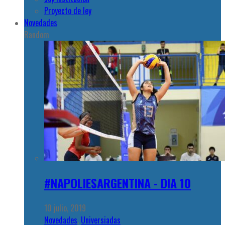
Proyecto de ley
Novedades
Random
#NAPOLIESARGENTINA - DIA 10
10 julio, 2019
Novedades
,
Universiadas