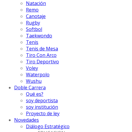
Natación
Remo
Canotaje
Rugby
Softbol
Taekwondo
Tenis
Tenis de Mesa
Tiro Con Arco
Tiro Deportivo
Voley
Waterpolo
Wushu
Doble Carrera
Qué es?
soy deportista
soy institución
Proyecto de ley
Novedades
Diálogo Estratégico