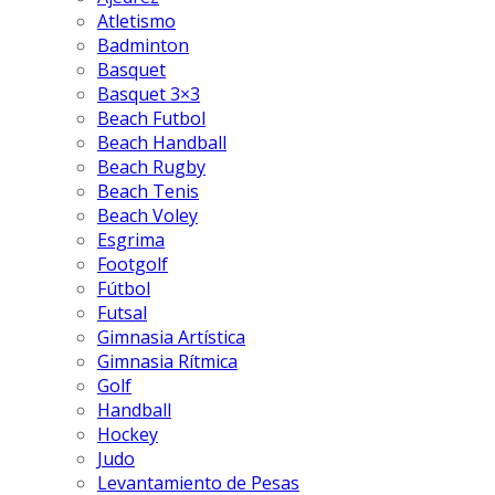
Atletismo
Badminton
Basquet
Basquet 3×3
Beach Futbol
Beach Handball
Beach Rugby
Beach Tenis
Beach Voley
Esgrima
Footgolf
Fútbol
Futsal
Gimnasia Artística
Gimnasia Rítmica
Golf
Handball
Hockey
Judo
Levantamiento de Pesas