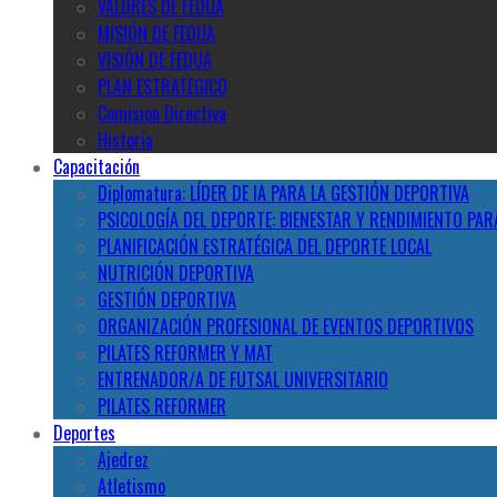
VALORES DE FEDUA
MISIÓN DE FEDUA
VISIÓN DE FEDUA
PLAN ESTRATEGICO
Comision Directiva
Historia
Capacitación
Diplomatura: LÍDER DE IA PARA LA GESTIÓN DEPORTIVA
PSICOLOGÍA DEL DEPORTE: BIENESTAR Y RENDIMIENTO PAR
PLANIFICACIÓN ESTRATÉGICA DEL DEPORTE LOCAL
NUTRICIÓN DEPORTIVA
GESTIÓN DEPORTIVA
ORGANIZACIÓN PROFESIONAL DE EVENTOS DEPORTIVOS
PILATES REFORMER Y MAT
ENTRENADOR/A DE FUTSAL UNIVERSITARIO
PILATES REFORMER
Deportes
Ajedrez
Atletismo