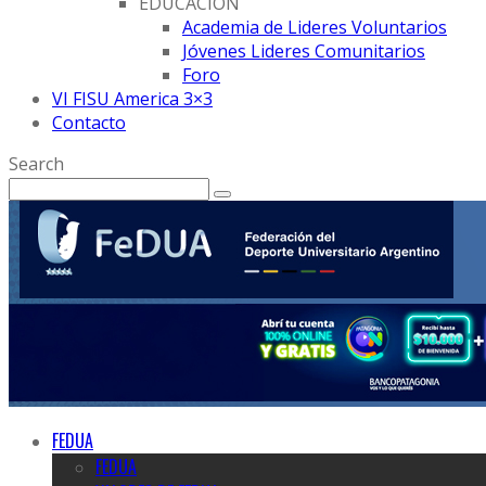
EDUCACION
Academia de Lideres Voluntarios
Jóvenes Lideres Comunitarios
Foro
VI FISU America 3×3
Contacto
Search
FEDUA
FEDUA