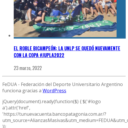
EL ROBLE BICAMPEÓN: LA UNLP SE QUEDÓ NUEVAMENTE
CON LA COPA #JUPLA2022
23 marzo, 2022
FeDUA - Federación del Deporte Universitario Argentino
funciona gracias a
WordPress
jQuery(document).ready(function($) { $('#logo
a').attr('href',
'https://tunuevacuenta.bancopatagonia.com.ar/?
utm_source=AlianzasMasivas&utm_medium=FEDUA&utm_c
});