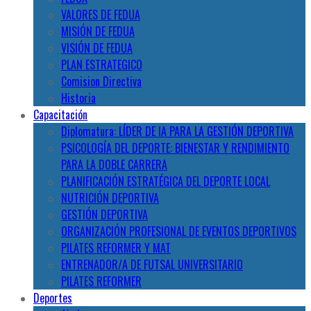
VALORES DE FEDUA
MISIÓN DE FEDUA
VISIÓN DE FEDUA
PLAN ESTRATEGICO
Comision Directiva
Historia
Capacitación
Diplomatura: LÍDER DE IA PARA LA GESTIÓN DEPORTIVA
PSICOLOGÍA DEL DEPORTE: BIENESTAR Y RENDIMIENTO
PARA LA DOBLE CARRERA
PLANIFICACIÓN ESTRATÉGICA DEL DEPORTE LOCAL
NUTRICIÓN DEPORTIVA
GESTIÓN DEPORTIVA
ORGANIZACIÓN PROFESIONAL DE EVENTOS DEPORTIVOS
PILATES REFORMER Y MAT
ENTRENADOR/A DE FUTSAL UNIVERSITARIO
PILATES REFORMER
Deportes