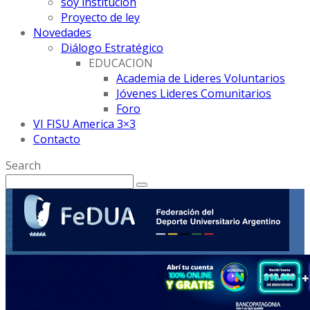
soy institución
Proyecto de ley
Novedades
Diálogo Estratégico
EDUCACION
Academia de Lideres Voluntarios
Jóvenes Lideres Comunitarios
Foro
VI FISU America 3×3
Contacto
Search