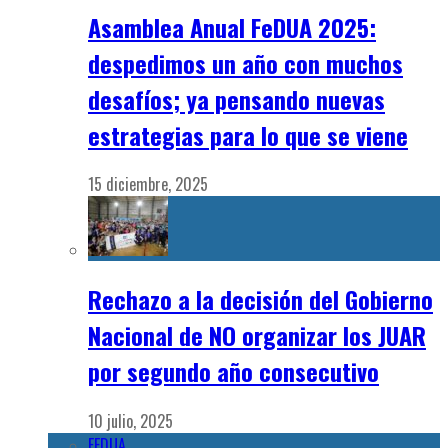
Asamblea Anual FeDUA 2025:
despedimos un año con muchos
desafíos; ya pensando nuevas
estrategias para lo que se viene
15 diciembre, 2025
Rechazo a la decisión del Gobierno
Nacional de NO organizar los JUAR
por segundo año consecutivo
10 julio, 2025
FEDUA