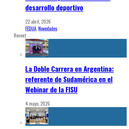
desarrollo deportivo
22 abril, 2026
FEDUA
,
Novedades
Recent
La Doble Carrera en Argentina:
referente de Sudamérica en el
Webinar de la FISU
4 mayo, 2026