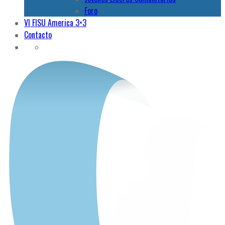
Foro
VI FISU America 3×3
Contacto