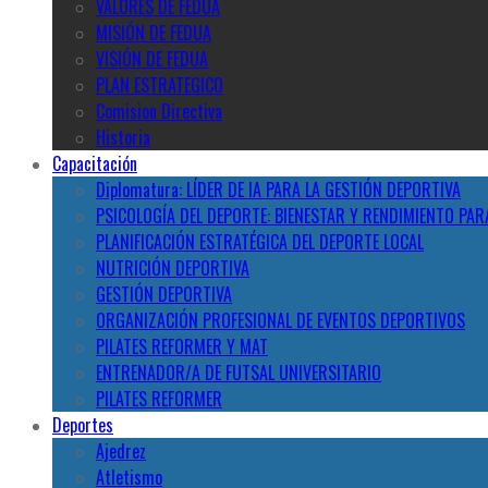
VALORES DE FEDUA
MISIÓN DE FEDUA
VISIÓN DE FEDUA
PLAN ESTRATEGICO
Comision Directiva
Historia
Capacitación
Diplomatura: LÍDER DE IA PARA LA GESTIÓN DEPORTIVA
PSICOLOGÍA DEL DEPORTE: BIENESTAR Y RENDIMIENTO PAR
PLANIFICACIÓN ESTRATÉGICA DEL DEPORTE LOCAL
NUTRICIÓN DEPORTIVA
GESTIÓN DEPORTIVA
ORGANIZACIÓN PROFESIONAL DE EVENTOS DEPORTIVOS
PILATES REFORMER Y MAT
ENTRENADOR/A DE FUTSAL UNIVERSITARIO
PILATES REFORMER
Deportes
Ajedrez
Atletismo