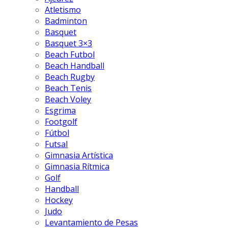
Atletismo
Badminton
Basquet
Basquet 3×3
Beach Futbol
Beach Handball
Beach Rugby
Beach Tenis
Beach Voley
Esgrima
Footgolf
Fútbol
Futsal
Gimnasia Artística
Gimnasia Rítmica
Golf
Handball
Hockey
Judo
Levantamiento de Pesas