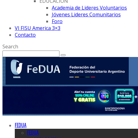
EDUCACION
Academia de Lideres Voluntarios
Jóvenes Lideres Comunitarios
Foro
VI FISU America 3×3
Contacto
Search
FEDUA
FEDUA