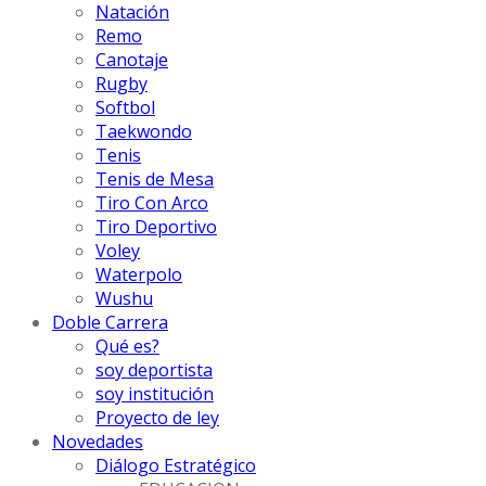
Natación
Remo
Canotaje
Rugby
Softbol
Taekwondo
Tenis
Tenis de Mesa
Tiro Con Arco
Tiro Deportivo
Voley
Waterpolo
Wushu
Doble Carrera
Qué es?
soy deportista
soy institución
Proyecto de ley
Novedades
Diálogo Estratégico