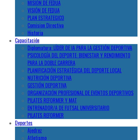
MISIÓN DE FEDUA
VISIÓN DE FEDUA
PLAN ESTRATEGICO
Comision Directiva
Historia
Capacitación
Diplomatura: LÍDER DE IA PARA LA GESTIÓN DEPORTIVA
PSICOLOGÍA DEL DEPORTE: BIENESTAR Y RENDIMIENTO
PARA LA DOBLE CARRERA
PLANIFICACIÓN ESTRATÉGICA DEL DEPORTE LOCAL
NUTRICIÓN DEPORTIVA
GESTIÓN DEPORTIVA
ORGANIZACIÓN PROFESIONAL DE EVENTOS DEPORTIVOS
PILATES REFORMER Y MAT
ENTRENADOR/A DE FUTSAL UNIVERSITARIO
PILATES REFORMER
Deportes
Ajedrez
Atletismo