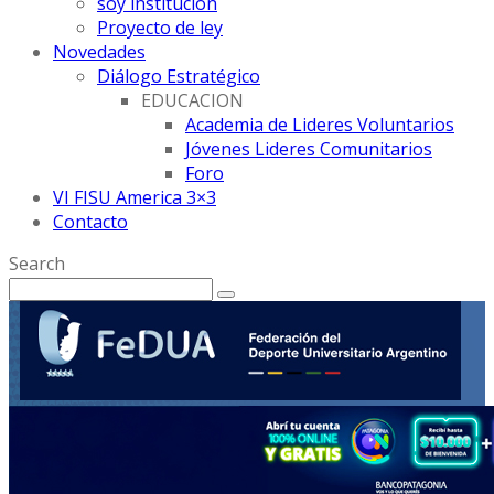
soy institución
Proyecto de ley
Novedades
Diálogo Estratégico
EDUCACION
Academia de Lideres Voluntarios
Jóvenes Lideres Comunitarios
Foro
VI FISU America 3×3
Contacto
Search