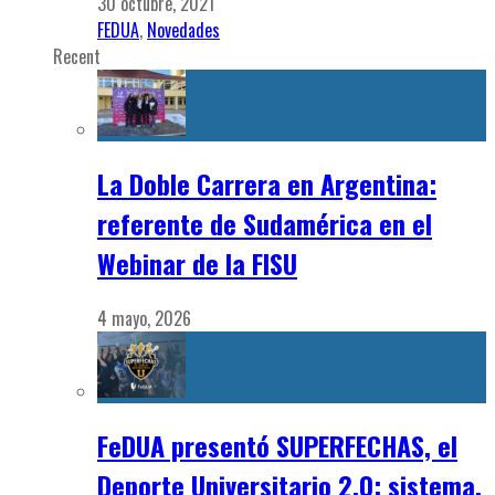
30 octubre, 2021
FEDUA
,
Novedades
Recent
La Doble Carrera en Argentina:
referente de Sudamérica en el
Webinar de la FISU
4 mayo, 2026
FeDUA presentó SUPERFECHAS, el
Deporte Universitario 2.0: sistema,