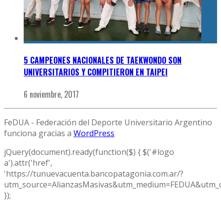
5 CAMPEONES NACIONALES DE TAEKWONDO SON
UNIVERSITARIOS Y COMPITIERON EN TAIPEI
6 noviembre, 2017
FeDUA - Federación del Deporte Universitario Argentino
funciona gracias a
WordPress
jQuery(document).ready(function($) { $('#logo
a').attr('href',
'https://tunuevacuenta.bancopatagonia.com.ar/?
utm_source=AlianzasMasivas&utm_medium=FEDUA&utm_c
});