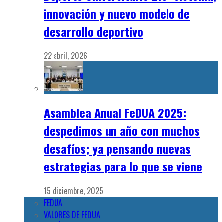
innovación y nuevo modelo de
desarrollo deportivo
22 abril, 2026
Asamblea Anual FeDUA 2025:
despedimos un año con muchos
desafíos; ya pensando nuevas
estrategias para lo que se viene
15 diciembre, 2025
FEDUA
VALORES DE FEDUA